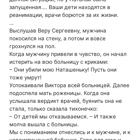
запущенная…. Ваши дети находятся в
реанимации, врачи борются за их жизни.
…
Выслушав Веру Сергеевну, мужчина
покосился на стену, а потом и вовсе
грохнулся на пол.
Когда мужчину привели в чувство, он начал
истерить на всю больницу с криками:
– Они убили мою Наташеньку! Пусть они
тоже умрут!
Успокаивали Виктора всей больницей. Далее
подоспела мать роженицы. Когда она
услышала вердикт врачей, буянить она не
стала, только сказала тихонечко:
– От детей мы отказываемся. – И также
молча вышла с больницы.
Мы с пониманием отнеслись и к мужчине, и к
новоиспеченной бабушке. Горе для семьи,