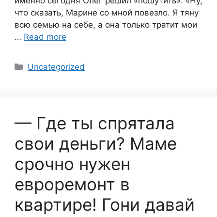
именно сегодня Олег решил «пошутить». «Ну,
что сказать, Марине со мной повезло. Я тяну
всю семью на себе, а она только тратит мои
…
Read more
Categories
Uncategorized
— Где ты спрятала
свои деньги? Маме
срочно нужен
евроремонт в
квартире! Гони давай