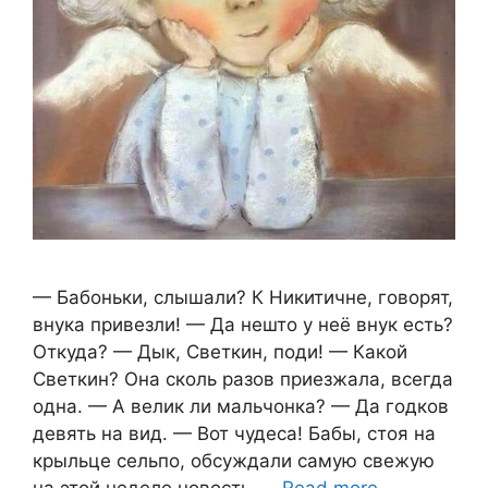
— Бабоньки, слышали? К Никитичне, говорят,
внука привезли! — Да нешто у неё внук есть?
Откуда? — Дык, Светкин, поди! — Какой
Светкин? Она сколь разов приезжала, всегда
одна. — А велик ли мальчонка? — Да годков
девять на вид. — Вот чудеса! Бабы, стоя на
крыльце сельпо, обсуждали самую свежую
на этой неделе новость. …
Read more