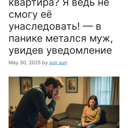
квартира? Я ведь не
смогу её
унаследовать! — в
панике метался муж,
увидев уведомление
May 30, 2025
by
sun sun