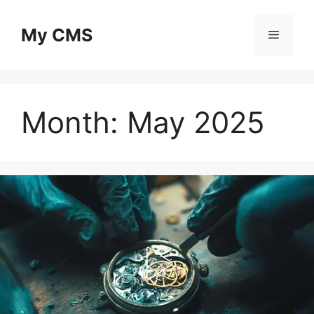
Skip
to
My CMS
Menu
content
Month:
May 2025