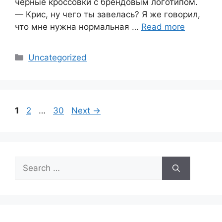
чёрные кроссовки с брендовым логотипом.
— Крис, ну чего ты завелась? Я же говорил,
что мне нужна нормальная …
Read more
Categories
Uncategorized
Page
Page
Page
1
2
…
30
Next
→
Search
for: