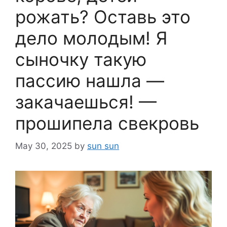
рожать? Оставь это
дело молодым! Я
сыночку такую
пассию нашла —
закачаешься! —
прошипела свекровь
May 30, 2025
by
sun sun