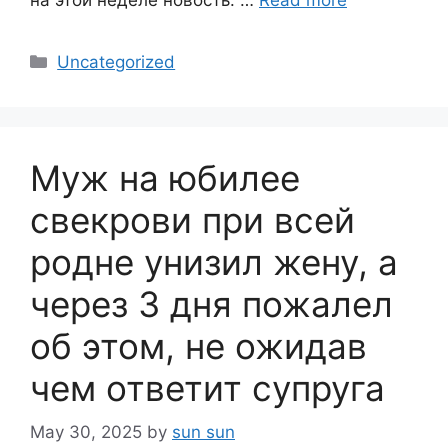
Categories
Uncategorized
Муж на юбилее
свекрови при всей
родне унизил жену, а
через 3 дня пожалел
об этом, не ожидав
чем ответит супруга
May 30, 2025
by
sun sun