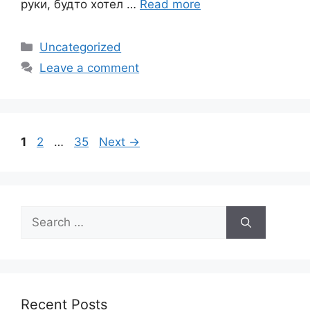
руки, будто хотел …
Read more
Categories
Uncategorized
Leave a comment
Page
Page
Page
1
2
…
35
Next
→
Search
for:
Recent Posts