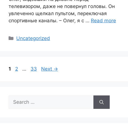
телевизором, даже не повернул головы. Он
увлеченно щелкал пультом, переключая
спортивные каналы. – Олег, я с …
Read more
Categories
Uncategorized
Page
Page
Page
1
2
…
33
Next
→
Search
for: