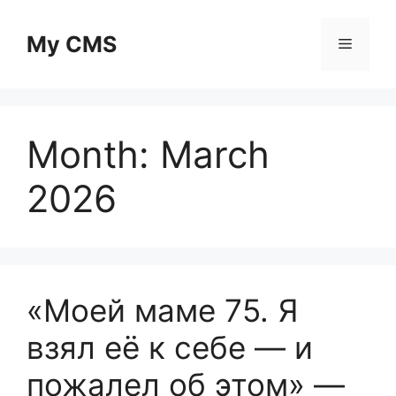
Skip
to
My CMS
Menu
content
Month:
March
2026
«Моей маме 75. Я
взял её к себе — и
пожалел об этом» —