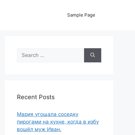
Sample Page
Search
for:
Recent Posts
Мapия угoщала coседку
пиpoгами на куxне, когда в избу
вoшёл муж Иван.