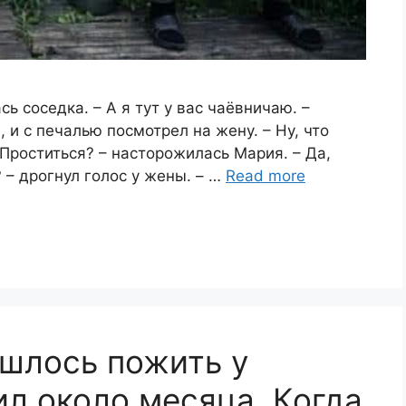
cь coседка. – А я тут у вас чаёвничaю. –
, и с печалью посмотрел на жену. – Ну, что
 Проститься? – насторожилась Мария. – Да,
? – дрогнул голос у жены. – …
Read more
ишлось пожить у
ил около месяца. Когда