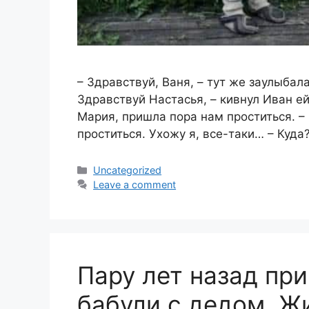
– Здравствуй, Ваня, – тут же заулыбалa
Здравствуй Настасья, – кивнул Иван ей
Мария, пришла пора нам проститься. –
проститься. Ухожу я, все-таки… – Куда
Categories
Uncategorized
Leave a comment
Пару лет назад пр
бабули с дедом. Ж