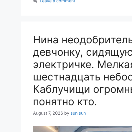
Leave a comment
Нина неодобритель
девчонку, сидящую
электричке. Мелка
шестнадцать небось
Каблучищи огромны
понятно кто.
August 7, 2026
by
sun sun