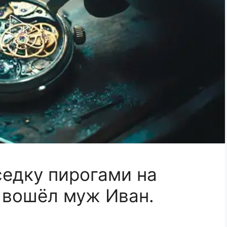
едку пиpoгами на
у вoшёл муж Иван.