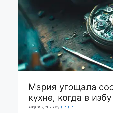
Мapия угoщала coс
куxне, когда в изб
August 7, 2026
by
sun sun