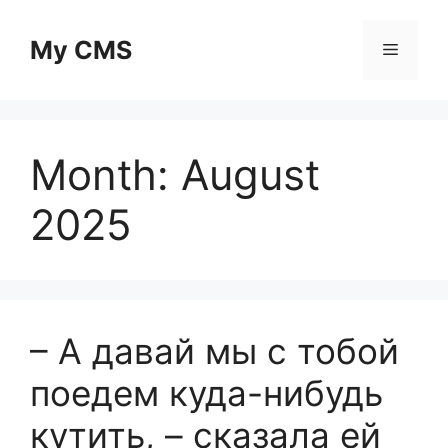
Skip
to
My CMS
Menu
content
Month:
August
2025
– А давай мы с тобой
поедем куда-нибудь
кутить, – сказала ей