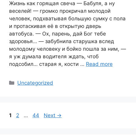
Жизнь как горящая свеча — Бабуля, а ну
веселей! — громко прокричал молодой
человек, подхватывая большую сумку с пола
и протаскивая её в открытую дверь
автобуса. — Ох, парень, дай Бог тебе
здоровья… — забубнила старушка вслед
молодому человеку и бойко пошла за ним, —
я уж думала водителя ждать, чтоб
подсобил… старая я, кости …
Read more
Categories
Uncategorized
Page
Page
Page
1
2
…
44
Next
→