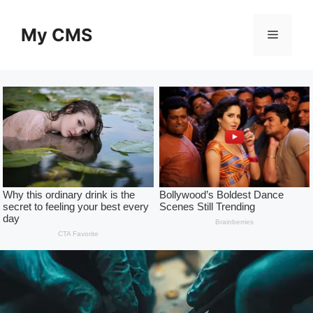
Skip
to
My CMS
Menu
content