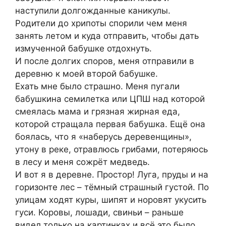
наступили долгожданные каникулы.
Родители до хрипоты спорили чем меня
занять летом и куда отправить, чтобы дать
измученной бабушке отдохнуть.
И после долгих споров, меня отправили в
деревню к моей второй бабушке.
Ехать мне было страшно. Меня пугали
бабушкина семилетка или ЦПШ над которой
смеялась мама и грязная жирная еда,
которой стращала первая бабушка. Ещё она
боялась, что я «наберусь деревенщины»,
утону в реке, отравлюсь грибами, потеряюсь
в лесу и меня сожрёт медведь.
И вот я в деревне. Простор! Луга, пруды и на
горизонте лес – тёмный страшный густой. По
улицам ходят куры, шипят и норовят укусить
гуси. Коровы, лошади, свиньи – раньше
видел только на картинках и всё это было