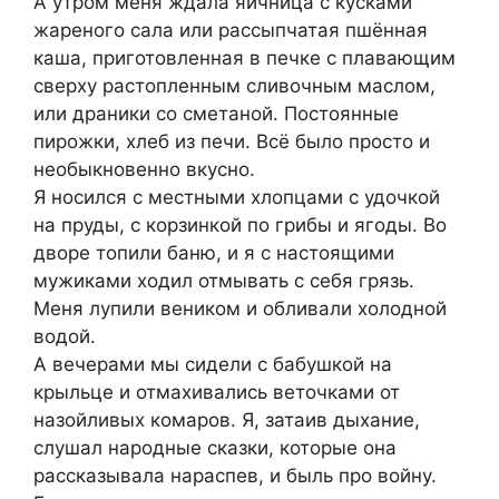
А утром меня ждала яичница с кусками
жареного сала или рассыпчатая пшённая
каша, приготовленная в печке с плавающим
сверху растопленным сливочным маслом,
или драники со сметаной. Постоянные
пирожки, хлеб из печи. Всё было просто и
необыкновенно вкусно.
Я носился с местными хлопцами с удочкой
на пруды, с корзинкой по грибы и ягоды. Во
дворе топили баню, и я с настоящими
мужиками ходил отмывать с себя грязь.
Меня лупили веником и обливали холодной
водой.
А вечерами мы сидели с бабушкой на
крыльце и отмахивались веточками от
назойливых комаров. Я, затаив дыхание,
слушал народные сказки, которые она
рассказывала нараспев, и быль про войну.