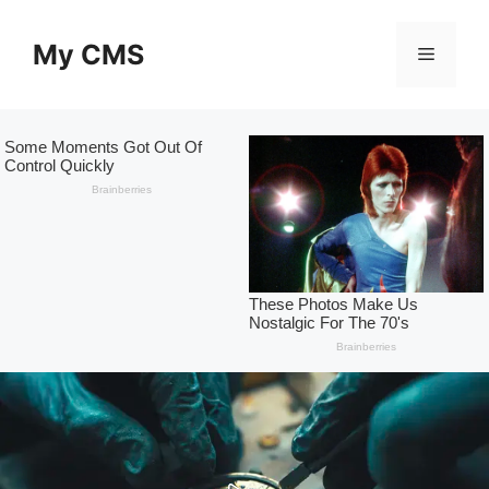
Skip
to
My CMS
Menu
content