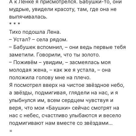
А к Ленке я присмотрелся. Бабушки-то, они
мудрые, увидели красоту, там, где она не
выпячивалась.
* * *
Тихо подошла Лена.
– Устал? – села рядом.
– Бабушек вспомнил, – они ведь первые тебя
заметили. Говорили, что ты золото.
– Поживём – увидим, – засмеялась моя
молодая жена, – как же я устала, – она
положила голову мне на плечо.
Я посмотрел вверх на чистое звёздное небо,
а звёзды, подмигивая, глядели на нас, и я
улыбнулся им, всем сердцем чувствуя и
веря, что мои «Баушки» сейчас смотрят на
нас с небес, счастливо улыбаются и весело
подмигивают нам вместе со звёздами…
=