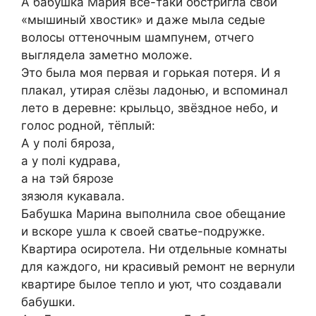
А бабушка Мария все-таки обстригла свой
«мышиный хвостик» и даже мыла седые
волосы оттеночным шампунем, отчего
выглядела заметно моложе.
Это была моя первая и горькая потеря. И я
плакал, утирая слёзы ладонью, и вспоминал
лето в деревне: крыльцо, звёздное небо, и
голос родной, тёплый:
А у полi бяроза,
а у полi кудрава,
а на тэй бярозе
зязюля кукавала.
Бабушка Марина выполнила свое обещание
и вскоре ушла к своей сватье-подружке.
Квартира осиротела. Ни отдельные комнаты
для каждого, ни красивый ремонт не вернули
квартире былое тепло и уют, что создавали
бабушки.