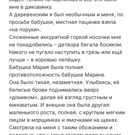
мне в диковинку.
А деревенским я был необычным и меня, по
просьбе бабушки, местная пацанва взяла
«на поруки».
Сложенные аккуратной горкой носочки мне
не понадобились – детвора бегала босиком.
Никого не пугало наступить в грязь или ещё
лучше – в коровью лепёшку.
Бабушка Мария была полная
противоположность бабушке Марине.
Она было тихая, незаметная. Улыбаясь, её
белесые брови поднимались вверх
«домиком», делая её взгляд грустным и
виноватым. И внешне она была другая:
маленького роста, полная, с круглым мягким
лицом в морщинках и ямочками на щеках.
Смотрела на меня с таким обожанием и
радостью, что у меня захватывало дыхание