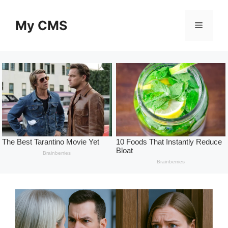
Skip
to
My CMS
Menu
content