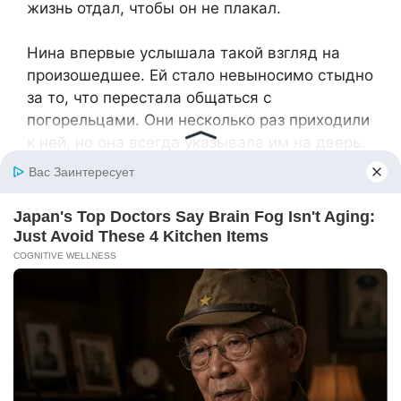
жизнь отдал, чтобы он не плакал.
Нина впервые услышала такой взгляд на
произошедшее. Ей стало невыносимо стыдно
за то, что перестала общаться с
погорельцами. Они несколько раз приходили
к ней, но она всегда указывала им на дверь.
«Надо обязательно поговорить с ними. Ясно
же, им тоже тяжело», — подумала она.
Участковый позвонил в опеку только через
две недели, а всё это время помогал Нине
собирать необходимые документы. Людмила
Сергеевна смотрела на него как на героя. А
Нина смущалась, но ни о чём таком не
думала.