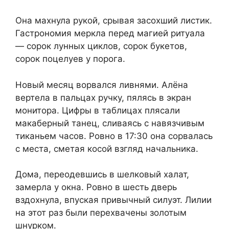
Она махнула рукой, срывая засохший листик.
Гастрономия меркла перед магией ритуала
— сорок лунных циклов, сорок букетов,
сорок поцелуев у порога.
Новый месяц ворвался ливнями. Алёна
вертела в пальцах ручку, пялясь в экран
монитора. Цифры в таблицах плясали
макаберный танец, сливаясь с навязчивым
тиканьем часов. Ровно в 17:30 она сорвалась
с места, сметая косой взгляд начальника.
Дома, переодевшись в шелковый халат,
замерла у окна. Ровно в шесть дверь
вздохнула, впуская привычный силуэт. Лилии
на этот раз были перехвачены золотым
шнурком.