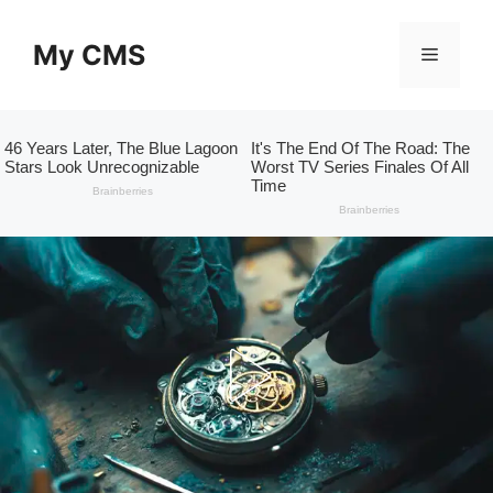
Skip
to
My CMS
Menu
content