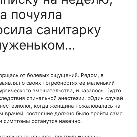
а почуяла
осила санитарку
 муженьком…
морщась от болевых ощущений. Рядом, в
заявлял о своих потребностях её маленький
ургического вмешательства, и казалось, будто
оследствия спинальной анестезии. «Один случай
анестезиолог, когда женщина пожаловалась на
м врачей, состояние должно было пройти само
ти симптомы останутся навечно.
етили из-за наркоза, поэтому женщине