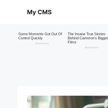
Skip
to
My CMS
content