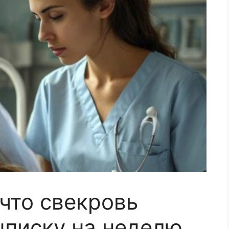
 что свекровь
ыписку на неделю,