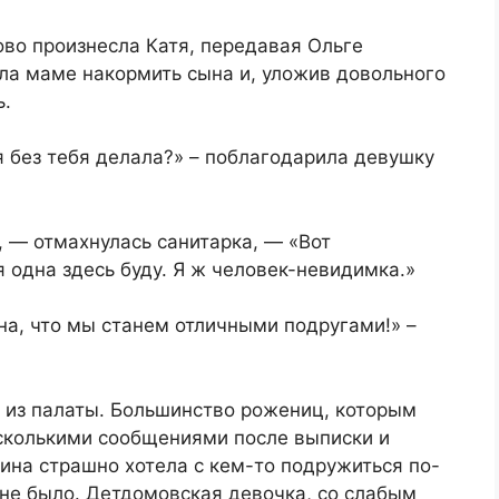
ово произнесла Катя, передавая Ольге
ла маме накормить сына и, уложив довольного
ь.
я без тебя делала?» – поблагодарила девушку
, — отмахнулась санитарка, — «Вот
я одна здесь буду. Я ж человек-невидимка.»
ена, что мы станем отличными подругами!» –
а из палаты. Большинство рожениц, которым
сколькими сообщениями после выписки и
рина страшно хотела с кем-то подружиться по-
 не было. Детдомовская девочка, со слабым