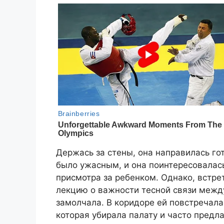
Держась за стены, она направилась го
было ужасным, и она поинтересовалась
присмотра за ребенком. Однако, встр
лекцию о важности тесной связи межд
замолчала. В коридоре ей повстречала
которая убирала палату и часто предл