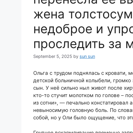
жена толстосум
недоброе и упр
проследить за
September 5, 2025
by
sun sun
Ольга с трудом поднялась с кровати, 
детской больничной колыбели, громко 
сын. У неё сильно ныл живот после хир
кто-то стучит молотком по голове – п
из сотни», — печально констатировал 
невыносимую головную боль. По слова
собой, но у Оли было ощущение, что э
Грудное вскармливание временно запр