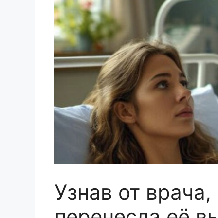
Узнав от врача,
перенесла её в