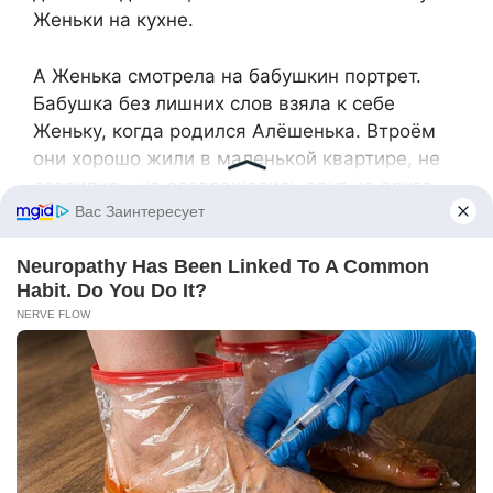
Женьки на кухне.
А Женька смотрела на бабушкин портрет.
Бабушка без лишних слов взяла к себе
Женьку, когда родился Алёшенька. Втроём
они хорошо жили в маленькой квартире, не
ссорились, не раздражались друг на друга.
Бабушка с дедушкой никогда не ругались.
Как же хорошо они жили тогда.
Женька не стала говорить, что зря они с
отцом тряслись над Алёшенькой, баловали
его. Знала, что мама любила отца и делала
всё, чтобы ему угодить. Она просто сказала,
чтобы мама переехала к ней. Женька знала,
что бабушка поступила бы точно так же.
— Доченька, прости меня… — Мама