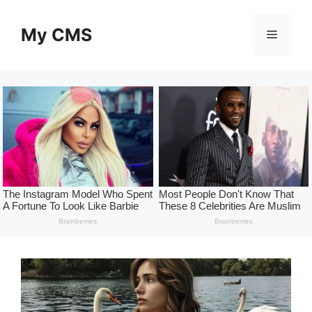
Skip
to
My CMS
Menu
content