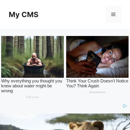
Skip
to
My CMS
Menu
content