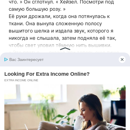
что. » Он сглотнул. « Хейзел. Посмотри под
самую большую розу. »
Её руки дрожали, когда она потянулась к
ткани. Она вынула сложенную полосу
вышитого шелка и издала звук, которого я
никогда не слышала, затем подняла её так,
чтобы свет уловил тёмную нить вышивки.
« Это платье, — сказал Эли теперь еще тише,
будто говорил только ей, а микрофон
оказался рядом, — сшито из каждого слова,
которое пыталось её сломать. Я превращал
их в нечто другое. По одному за ночь.
Столько ночей, сколько у меня было. »
Он спустился с диджейского стола, не сказав
больше ни слова.
А завтра, я знала, она снова позавтракает за
столом.
В комнате все замерли. Я смотрела на лица у