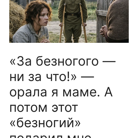
«За безногого —
ни за что!» —
орала я маме. А
потом этот
«безногий»
подарил мне