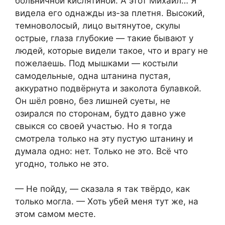
больничной кислятиной. А этот Михаил… Я
видела его однажды из-за плетня. Высокий,
темноволосый, лицо вытянутое, скулы
острые, глаза глубокие — такие бывают у
людей, которые видели такое, что и врагу не
пожелаешь. Под мышками — костыли
самодельные, одна штанина пустая,
аккуратно подвёрнута и заколота булавкой.
Он шёл ровно, без лишней суеты, не
озирался по сторонам, будто давно уже
свыкся со своей участью. Но я тогда
смотрела только на эту пустую штанину и
думала одно: нет. Только не это. Всё что
угодно, только не это.
— Не пойду, — сказала я так твёрдо, как
только могла. — Хоть убей меня тут же, на
этом самом месте.