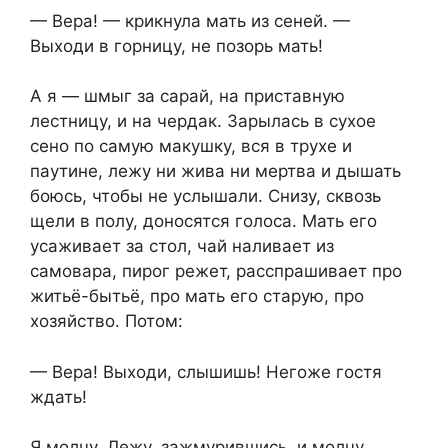
— Вера! — крикнула мать из сеней. —
Выходи в горницу, не позорь мать!
А я — шмыг за сарай, на приставную
лестницу, и на чердак. Зарылась в сухое
сено по самую макушку, вся в трухе и
паутине, лежу ни жива ни мертва и дышать
боюсь, чтобы не услышали. Снизу, сквозь
щели в полу, доносятся голоса. Мать его
усаживает за стол, чай наливает из
самовара, пирог режет, расспрашивает про
житьё-бытьё, про мать его старую, про
хозяйство. Потом:
— Вера! Выходи, слышишь! Негоже гостя
ждать!
Я молчу. Лежу, зажмурившись, и молчу.