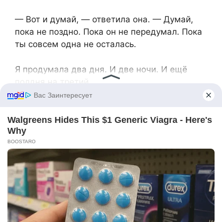
— Вот и думай, — ответила она. — Думай,
пока не поздно. Пока он не передумал. Пока
ты совсем одна не осталась.
Я продумала два дня. И две ночи. И ещё
полдня на третий.
На четвёртый день я сама пошла к его дому.
Ноги дрожали так, словно я на Голгофу
поднималась. Дом у Громовых стоял на
отшибе, у самого леса, крепкий, старый, с
резными наличниками и зелёными ставнями.
Во дворе — дрова сложены поленницей,
сарай поправлен новым тёсом, в окне
занавески белые, кружевные — значит, мать
у него, Софья Андреевна, рукодельница и