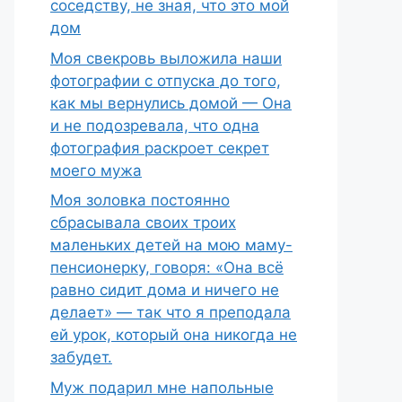
соседству, не зная, что это мой
дом
Моя свекровь выложила наши
фотографии с отпуска до того,
как мы вернулись домой — Она
и не подозревала, что одна
фотография раскроет секрет
моего мужа
Моя золовка постоянно
сбрасывала своих троих
маленьких детей на мою маму-
пенсионерку, говоря: «Она всё
равно сидит дома и ничего не
делает» — так что я преподала
ей урок, который она никогда не
забудет.
Муж подарил мне напольные