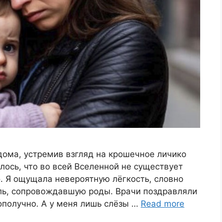
ддома, устремив взгляд на крошечное личико
ось, что во всей Вселенной не существует
о. Я ощущала невероятную лёгкость, словно
оль, сопровождавшую роды. Врачи поздравляли
ополучно. А у меня лишь слёзы …
Read more