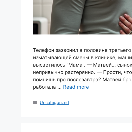
Телефон зазвонил в половине третьего
изматывающей смены в клинике, машин
высветилось “Мама”. — Матвей… сынок
непривычно растерянно. — Прости, что 
помнишь про послезавтра? Матвей бро
работала …
Read more
Categories
Uncategorized