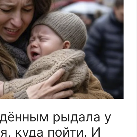
ждённым рыдала у
я, куда пойти. И