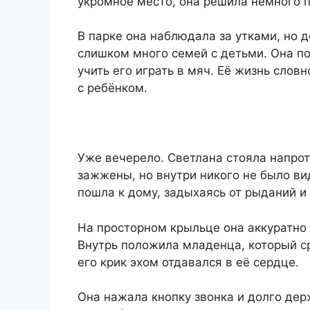
укромное место, она решила немного п
В парке она наблюдала за утками, но д
слишком много семей с детьми. Она по
учить его играть в мяч. Её жизнь слов
с ребёнком.
Уже вечерело. Светлана стояла напрот
зажжены, но внутри никого не было в
пошла к дому, задыхаясь от рыданий и 
На просторном крыльце она аккуратно 
Внутрь положила младенца, который ср
его крик эхом отдавался в её сердце.
Она нажала кнопку звонка и долго де