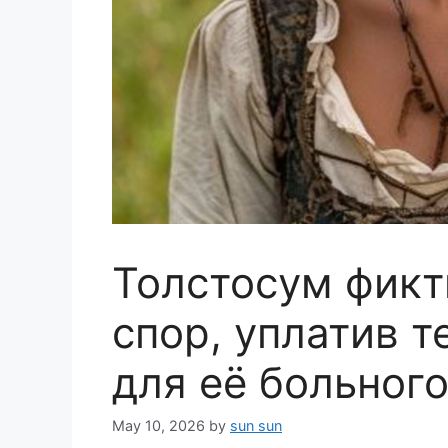
Толстосум фикт
спор, уплатив т
для её больного
May 10, 2026
by
sun sun