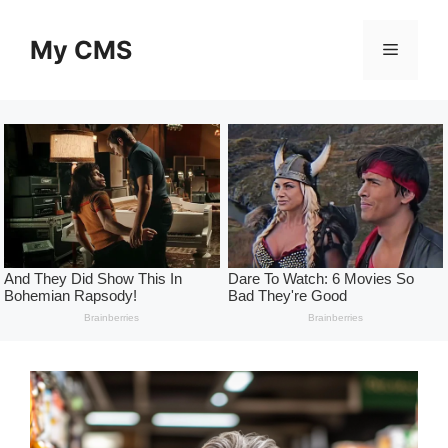
Skip
to
My CMS
Menu
content