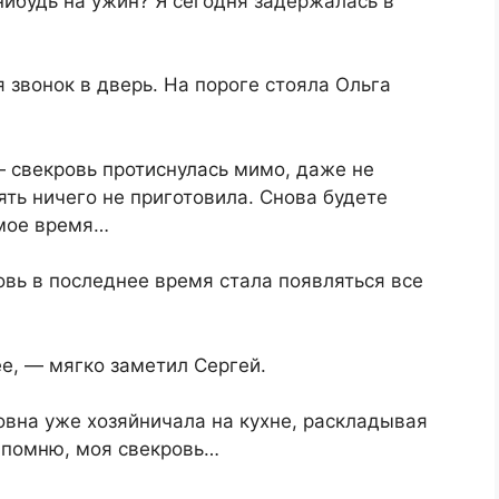
ибудь на ужин? Я сегодня задержалась в
я звонок в дверь. На пороге стояла Ольга
.
 свекровь протиснулась мимо, даже не
ять ничего не приготовила. Снова будете
 мое время…
овь в последнее время стала появляться все
е, — мягко заметил Сергей.
вна уже хозяйничала на кухне, раскладывая
т помню, моя свекровь…