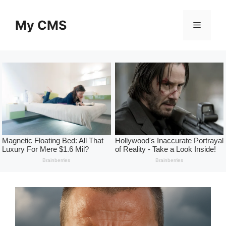
Skip
to
My CMS
Menu
content