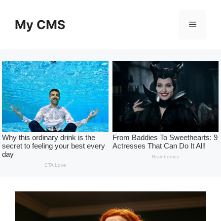
Skip
to
My CMS
Menu
content