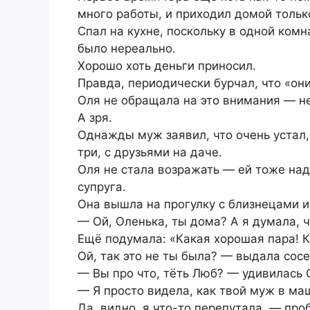
много работы, и приходил домой тольк
Спал на кухне, поскольку в одной ком
было нереально.
Хорошо хоть деньги приносил.
Правда, периодически бурчал, что «они
Оля не обращала на это внимания — не
А зря.
Однажды муж заявил, что очень устал,
три, с друзьями на даче.
Оля не стала возражать — ей тоже над
супруга.
Она вышла на прогулку с близнецами и
— Ой, Оленька, ты дома? А я думала, ч
Ещё подумала: «Какая хорошая пара! 
Ой, так это не ты была? — выдала сосе
— Вы про что, тёть Люб? — удивилась 
— Я просто видела, как твой муж в ма
Да, видно, я что-то перепутала, — пр