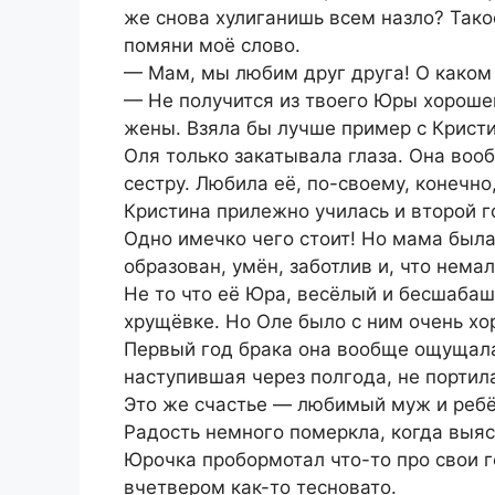
же снова хулиганишь всем назло? Тако
помяни моё слово.
— Мам, мы любим друг друга! О каком 
— Не получится из твоего Юры хорошег
жены. Взяла бы лучше пример с Кристи
Оля только закатывала глаза. Она воо
сестру. Любила её, по-своему, конечно
Кристина прилежно училась и второй г
Одно имечко чего стоит! Но мама была
образован, умён, заботлив и, что немал
Не то что её Юра, весёлый и бесшаба
хрущёвке. Но Оле было с ним очень хо
Первый год брака она вообще ощущала
наступившая через полгода, не портила
Это же счастье — любимый муж и ребё
Радость немного померкла, когда выяс
Юрочка пробормотал что-то про свои 
вчетвером как-то тесновато.