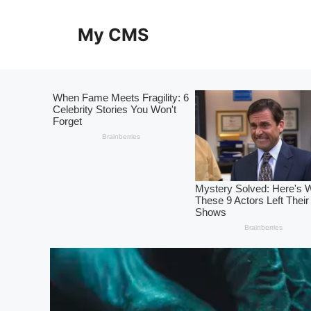
Skip
to
My CMS
content