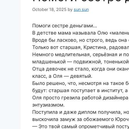
October 18, 2025
by
sun sun
Помоги сестре деньгами…
В детстве мама называла Олю «малень
Вроде бы ласково, но строго, ведь он
Только вот старшая, Кристина, радова
Немного медлительная, серьёзная и по
младшенькой — подвижной, тоненькой
Отца девочек не стало, когда они ока
класс, а Оля — девятый.
Было решено, что, несмотря на такое 
будут: старшая поступает в институт,
Оля просто грезила работой дизайнера
энтузиазмом.
Поступила и даже диплом получила, н
выскочила замуж за обожаемого Юроч
— Это твой самый опрометчивый посту