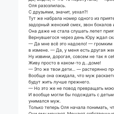
Оля разозлилась.
С друзьями, значит, уехал?!
Тут же набрала номер одного из прия
задорный женский смех, звон бокалов 
Она даже не стала слушать лепет прият
Вернувшегося через день Юру ждал ск
— Да мне всё это надоело! — громким
в измене. — Да, у меня есть другая ж
Ну извини, дорогая, совсем не так я с
Живу просто в каком-то д…доме!
— Это же твои дети… — растерянно пр
Вообще она ожидала, что муж раскается
будут жить лучше прежнего.
— Но это же не повод превращать мою 
И вообще могли бы подождать с детьми
унимался муж.
Только теперь Оля начала понимать, чт
Они ему мешают. Мешают собственные