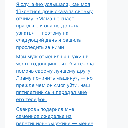
Я случайно услышала, как моя
16-летняя дочь сказала своему
отчиму: «Мама не знает
правды… и она не должна
узнать» — поэтому на
следующий день я решила
проследить за ними
Мой муж отменил наш ужин в
честь годовщины, чтобы «снова
помочь своему лучшему другу
Лиаму починить машину», — но
прежде чем он смог уйти, наш
пятилетний сын передал мне
его телефон.
Свекровь подарила мне
семейное ожерелье на
репетиционном ужине — менее