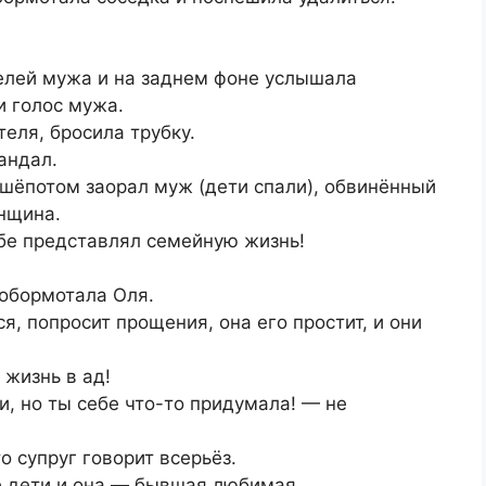
телей мужа и на заднем фоне услышала
и голос мужа.
еля, бросила трубку.
андал.
 шёпотом заорал муж (дети спали), обвинённый
енщина.
ебе представлял семейную жизнь!
обормотала Оля.
, попросит прощения, она его простит, и они
жизнь в ад!
, но ты себе что-то придумала! — не
о супруг говорит всерьёз.
 дети и она — бывшая любимая.