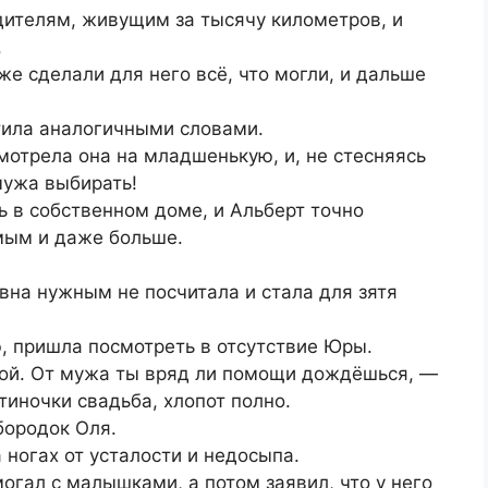
одителям, живущим за тысячу километров, и
.
же сделали для него всё, что могли, и дальше
тила аналогичными словами.
смотрела она на младшенькую, и, не стесняясь
мужа выбирать!
ь в собственном доме, и Альберт точно
мым и даже больше.
евна нужным не посчитала и стала для зятя
, пришла посмотреть в отсутствие Юры.
ной. От мужа ты вряд ли помощи дождёшься, —
тиночки свадьба, хлопот полно.
бородок Оля.
 ногах от усталости и недосыпа.
огал с малышками, а потом заявил, что у него