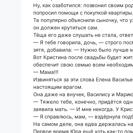
Ну, как озаботился: позвонил своим р
попросил помощи с покупкой квартиры
Те популярно объяснили сыночку, что у
он должен крутиться сам.
Тёща его даже слушать не стала, отве
— Я тебе говорила, дочь, — строго по
зятя, добавила: — Нужно было лучше 
Вот Кристина после свадьбы будет жит
обеспечит свою семью всем необходи
— Мама!!!
Извиняться за эти слова Елена Василь
настоящим врагом.
Она даже на внучек, Василису и Марию
— Тяжело тебе, конечно, придётся од
заявила мать. — И мне некогда. У Крис
— Я справлюсь, мам, — вздёрнула под
На самом деле, она едва держалась на
Первое время Юра ещё хоть как-то пом