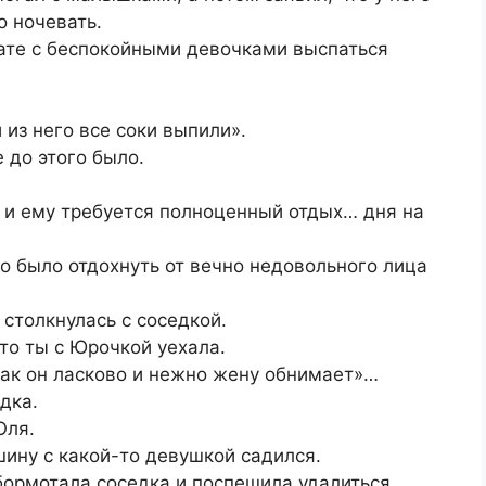
о ночевать.
нате с беспокойными девочками выспаться
 из него все соки выпили».
 до этого было.
 и ему требуется полноценный отдых… дня на
о было отдохнуть от вечно недовольного лица
 столкнулась с соседкой.
то ты с Юрочкой уехала.
Как он ласково и нежно жену обнимает»…
дка.
Оля.
шину с какой-то девушкой садился.
обормотала соседка и поспешила удалиться.