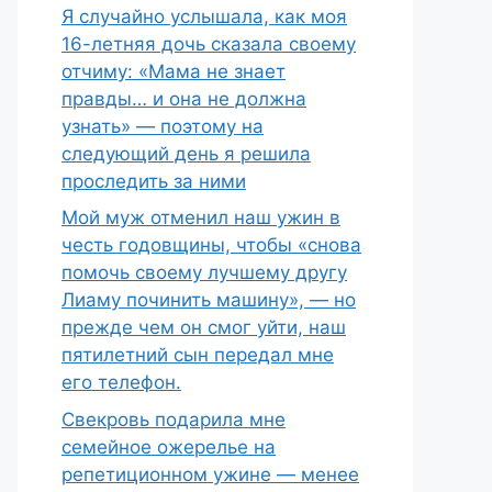
Я случайно услышала, как моя
16-летняя дочь сказала своему
отчиму: «Мама не знает
правды… и она не должна
узнать» — поэтому на
следующий день я решила
проследить за ними
Мой муж отменил наш ужин в
честь годовщины, чтобы «снова
помочь своему лучшему другу
Лиаму починить машину», — но
прежде чем он смог уйти, наш
пятилетний сын передал мне
его телефон.
Свекровь подарила мне
семейное ожерелье на
репетиционном ужине — менее