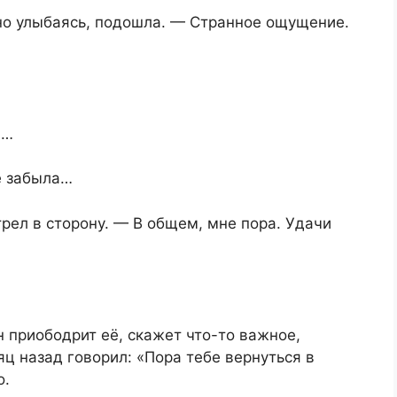
нно улыбаясь, подошла. — Странное ощущение.
я…
е забыла…
трел в сторону. — В общем, мне пора. Удачи
н приободрит её, скажет что-то важное,
яц назад говорил: «Пора тебе вернуться в
о.