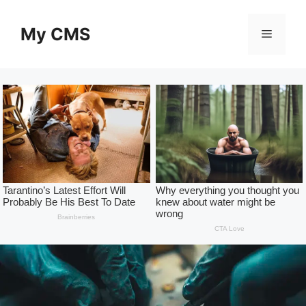
Skip
to
My CMS
Menu
content