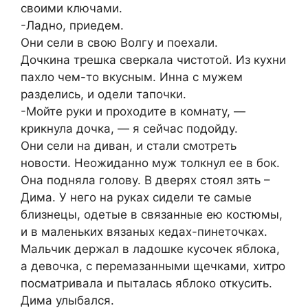
своими ключами.
-Ладно, приедем.
Они сели в свою Волгу и поехали.
Дочкина трешка сверкала чистотой. Из кухни
пахло чем-то вкусным. Инна с мужем
разделись, и одели тапочки.
-Мойте руки и проходите в комнату, —
крикнула дочка, — я сейчас подойду.
Они сели на диван, и стали смотреть
новости. Неожиданно муж толкнул ее в бок.
Она подняла голову. В дверях стоял зять –
Дима. У него на руках сидели те самые
близнецы, одетые в связaнные ею костюмы,
и в маленьких вязаных кедах-пинеточках.
Мальчик держал в ладошке кусочек яблока,
а девочка, с перемазанными щечками, хитро
посматривала и пыталась яблоко откусить.
Дима улыбался.