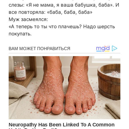
слезы: «Я не мама, я ваша бабушка, баба». И
все повторяла: «бaба, бaба, бaба»
Муж засмеялся:
«А теперь то ты что плачешь? Надо шерсть
покупать.