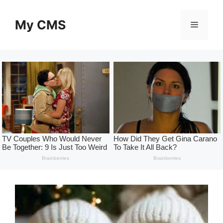
Skip
to
My CMS
Menu
content