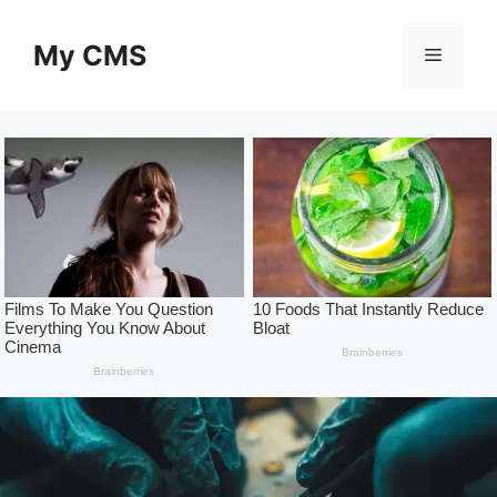
Skip
to
My CMS
Menu
content