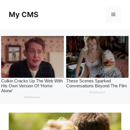
Skip
to
My CMS
Menu
content