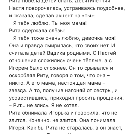
Рита повела детей спать. Десятилетняя
Настя поворочалась, устраиваясь поудобнее,
и сказала, сделав акцент на «ты»:
– Я тебя люблю. Ты моя мама!
Рита сдержала слёзы:
– Я тебя тоже очень люблю, девочка моя!
Она и правда смирилась, что своих нет. И
считала детей Вадика родными. С Настей
отношения сложились очень тёплые, а с
Игорем было сложнее. Он то срывался и
оскорблял Риту, говоря о том, что она –
никто. А его мама, настоящая мама –
звезда. А то, получив нагоняй от сестры, и
усовестившись, приходил просить прощения.
– Рит… не злись. Я не хотел.
Рита обнимала Игорька и говорила, что не
злится. Конечно, не злится. Она понимала
Игоря. Как бы Рита не старалась, а он знает,