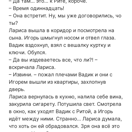
– Да там… это… к Рите, короче.
– Время одиннадцать!
– Она встретит. Ну, мы уже договорились, чо
ты?
Лариса вышла в коридор и посмотрела на
сына. Игорь шмыгнул носом и отвел глаза.
Вадик вздохнул, взял с вешалку куртку и
ключи. Обулся.
– Да вы издеваетесь все, что ли?! –
вскричала Лариса.
– Извини. – пожал плечами Вадик и они с
Игорем вышли из квартиры, захлопнув
дверь.
Лариса вернулась в кухню, налила себе вина,
закурила сигарету. Потушила свет. Смотрела
в окно, как уходят Вадик с Ритой, а Игорь
идёт между ними. Странно… Лариса думала,
что хоть он ей обрадовался. Зря она всё это