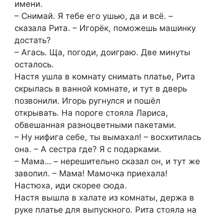
имени.
– Снимай. Я тебе его ушью, да и всё. –
сказала Рита. – Игорёк, поможешь машинку
достать?
– Агась. Ща, погоди, доиграю. Две минуты
осталось.
Настя ушла в комнату снимать платье, Рита
скрылась в ванной комнате, и тут в дверь
позвонили. Игорь ругнулся и пошёл
открывать. На пороге стояла Лариса,
обвешанная разноцветными пакетами.
– Ну нифига себе, ты вымахал! – восхитилась
она. – А сестра где? Я с подарками.
– Мама… – нерешительно сказал он, и тут же
завопил. – Мама! Мамочка приехала!
Настюха, иди скорее сюда.
Настя вышла в халате из комнаты, держа в
руке платье для выпускного. Рита стояла на