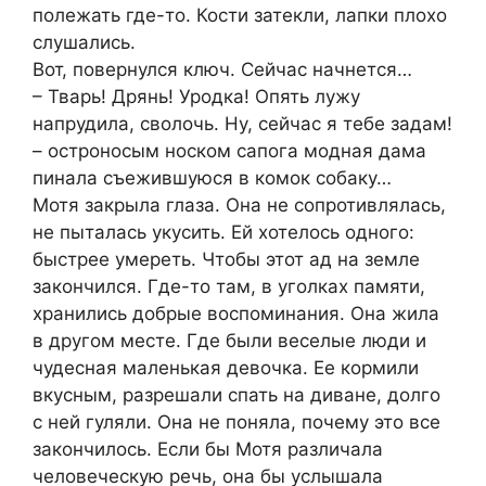
полежать где-то. Кости затекли, лапки плохо
слушались.
Вот, повернулся ключ. Сейчас начнется…
– Тварь! Дрянь! Уродка! Опять лужу
напрудила, сволочь. Ну, сейчас я тебе задам!
– остроносым носком сапога модная дама
пинала съежившуюся в комок собаку…
Мотя закрыла глаза. Она не сопротивлялась,
не пыталась укусить. Ей хотелось одного:
быстрее умереть. Чтобы этот ад на земле
закончился. Где-то там, в уголках памяти,
хранились добрые воспоминания. Она жила
в другом месте. Где были веселые люди и
чудесная маленькая девочка. Ее кормили
вкусным, разрешали спать на диване, долго
с ней гуляли. Она не поняла, почему это все
закончилось. Если бы Мотя различала
человеческую речь, она бы услышала