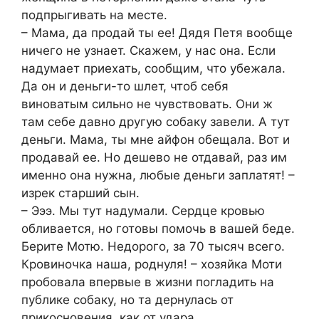
подпрыгивать на месте.
– Мама, да продай ты ее! Дядя Петя вообще
ничего не узнает. Скажем, у нас она. Если
надумает приехать, сообщим, что убежала.
Да он и деньги-то шлет, чтоб себя
виноватым сильно не чувствовать. Они ж
там себе давно другую собаку завели. А тут
деньги. Мама, ты мне айфон обещала. Вот и
продавай ее. Но дешево не отдавай, раз им
именно она нужна, любые деньги заплатят! –
изрек старший сын.
– Эээ. Мы тут надумали. Сердце кровью
обливается, но готовы помочь в вашей беде.
Берите Мотю. Недорого, за 70 тысяч всего.
Кровиночка наша, роднуля! – хозяйка Моти
пробовала впервые в жизни погладить на
публике собаку, но та дернулась от
прикосновения, как от удара.