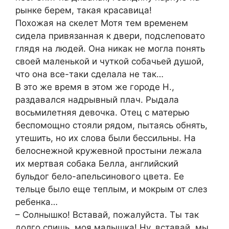
рынке берем, такая красавица!
Похожая на скелет Мотя тем временем
сидела привязанная к двери, подслеповато
глядя на людей. Она никак не могла понять
своей маленькой и чуткой собачьей душой,
что она все-таки сделала не так…
В это же время в этом же городе Н.,
раздавался надрывный плач. Рыдала
восьмилетняя девочка. Отец с матерью
беспомощно стояли рядом, пытаясь обнять,
утешить, но их слова были бессильны. На
белоснежной кружевной простыни лежала
их мертвая собака Белла, английский
бульдог бело-апельсинового цвета. Ее
тельце было еще теплым, и мокрым от слез
ребенка…
– Солнышко! Вставай, пожалуйста. Ты так
долго спишь, моя малышка! Ну, вставай, мы