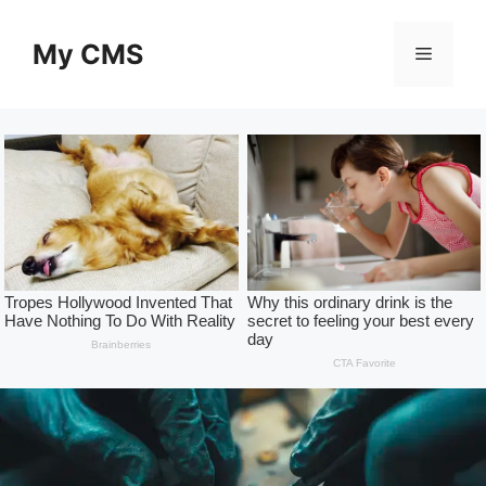
Skip
to
My CMS
Menu
content