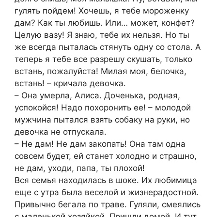
гулять пойдем! Хочешь, я тебе мороженку
дам? Как ты любишь. Или… может, конфет?
Целую вазу! Я знаю, тебе их нельзя. Но ты
же всегда пыталась стянуть одну со стола. А
теперь я тебе все разрешу скушать, только
встань, пожалуйста! Милая моя, белочка,
встань! – кричала девочка.
– Она умерла, Алиса. Доченька, родная,
успокойся! Надо похоронить ее! – молодой
мужчина пытался взять собаку на руки, но
девочка не отпускала.
– Не дам! Не дам закопать! Она там одна
совсем будет, ей станет холодно и страшно,
не дам, уходи, папа, ты плохой!
Вся семья находилась в шоке. Их любимица
еще с утра была веселой и жизнерадостной.
Привычно бегала по траве. Гуляли, смеялись
с маленькой хозяйкой. Пришли домой. И тут