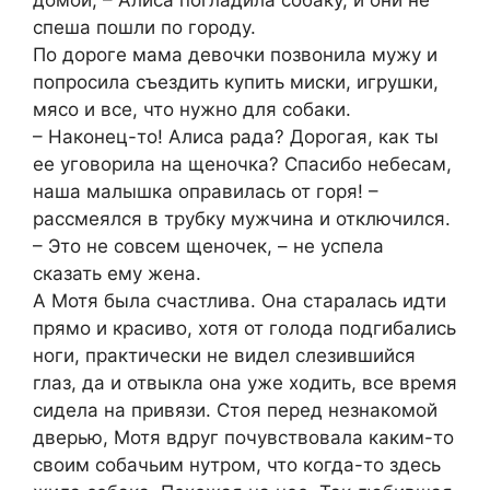
домой, – Алиса погладила собаку, и они не
спеша пошли по городу.
По дороге мама девочки позвонила мужу и
попросила съездить купить миски, игрушки,
мясо и все, что нужно для собаки.
– Наконец-то! Алиса рада? Дорогая, как ты
ее уговорила на щеночка? Спасибо небесам,
наша малышка оправилась от горя! –
рассмеялся в трубку мужчина и отключился.
– Это не совсем щеночек, – не успела
сказать ему жена.
А Мотя была счастлива. Она старалась идти
прямо и красиво, хотя от голода подгибались
ноги, практически не видел слезившийся
глаз, да и отвыкла она уже ходить, все время
сидела на привязи. Стоя перед незнакомой
дверью, Мотя вдруг почувствовала каким-то
своим собачьим нутром, что когда-то здесь