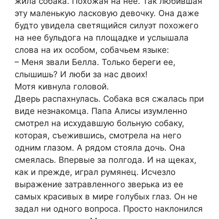
жила собака. Похожая на нее. Так любившая
эту маленькую ласковую девочку. Она даже
будто увидела светящийся силуэт похожего
на нее бульдога на площадке и услышала
слова на их особом, собачьем языке:
– Меня звали Белла. Только береги ее,
слышишь? И люби за нас двоих!
Мотя кивнула головой.
Дверь распахнулась. Собака вся сжалась при
виде незнакомца. Папа Алисы изумленно
смотрел на исхудавшую больную собаку,
которая, съежившись, смотрела на него
одним глазом. А рядом стояла дочь. Она
смеялась. Впервые за полгода. И на щеках,
как и прежде, играл румянец. Исчезло
выражение затравленного зверька из ее
самых красивых в мире голубых глаз. Он не
задал ни одного вопроса. Просто наклонился