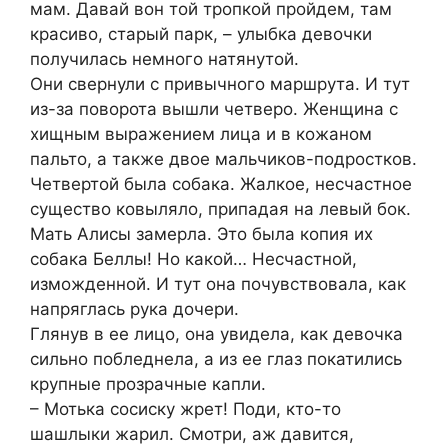
мам. Давай вон той тропкой пройдем, там
красиво, старый парк, – улыбка девочки
получилась немного натянутой.
Они свернули с привычного маршрута. И тут
из-за поворота вышли четверо. Женщина с
хищным выражением лица и в кожаном
пальто, а также двое мальчиков-подростков.
Четвертой была собака. Жалкое, несчастное
существо ковыляло, припадая на левый бок.
Мать Алисы замерла. Это была копия их
собака Беллы! Но какой… Несчастной,
изможденной. И тут она почувствовала, как
напряглась рука дочери.
Глянув в ее лицо, она увидела, как девочка
сильно побледнела, а из ее глаз покатились
крупные прозрачные капли.
– Мотька сосиску жрет! Поди, кто-то
шашлыки жарил. Смотри, аж давится,