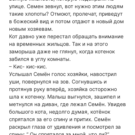
улице. Семен зевнул, вот нужно этим людям
такие хлопоты? Отмоют, пролечат, приведут
в божеский вид и потом отдают в новый дом
новым хозяевам.
Кот давно уже перестал обращать внимание
на временных жильцов. Так и на этого
заморыша даже не глянул, когда котенок
забился в углу комнаты.
– Кис- кис-кис.
Услышал Семён голос хозяйки, навострил
уши, повернулся на зов. Согнувшись и
протянув руку вперёд, хозяйка осторожно
шла к котенку. Малыш выгнулся, зашипел и
метнулся на диван, где лежал Семён. Увидев
большого кота, недолго думая, котёнок
спрятался за его спину и притих. Семён
раскрыл глаза от удивления и посмотрел за
спину: ” Он спрятался за мной, что ли?”.