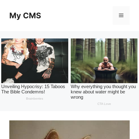
Skip
to
My CMS
Menu
content