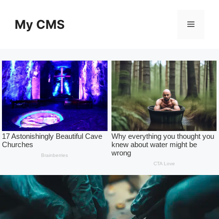
Skip
to
My CMS
Menu
content