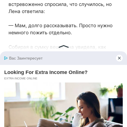
встревоженно спросила, что случилось, но
Лена ответила:
— Мам, долго рассказывать. Просто нужно
немного пожить отдельно.
Собирая в сумку вещи, она увидела, как
Саша стоит в дверях комнаты, бледный,
прикусив губу.
— Уходишь?
— Уезжаю к маме, — коротко кивнула Лена.
— Мне нужно время подумать.
— Лен, может, поговорим ещё? Я не хочу,
чтобы ты уезжала.