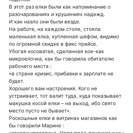
В этот раз елки были как напоминание о
разочарованиях и крушениях надежд.
И как назло они были везде.
На работе, на каждом столе, стояла
маленькая елка, купленная шефом, видимо
по огромной скидке в фикс прайсе.
Убогая косоватая, сделанная кое-как
микроелочка, как бы говорила обитателю
рабочего места :
«в стране кризис, прибавки к зарплате не
будет.
Хорошего вам настроения. Кого не
устраивает, тот валит туда, куда показывает
макушка косой елки – на выход, ибо свято
место пусто не бывает».
Роскошные елки в витринах магазинов как
бы говорили Марине :
«заходи красавица. Неси сюда денежки и мы