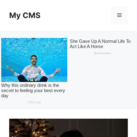
Skip
to
My CMS
Menu
content