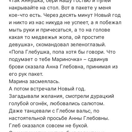
«Так Аннушка, бери нашу гостью и пулей
накрывайте на стол. Вот в пакете у меня
кое-что есть. Через десять минут Новый год
и никто из нас никуда не успеет, а я побежал
мыть руки и причесаться, а то на голове
какая то медвежья жопа, ой простите
девушка», скомандовал зеленоглазый.
«Попа Глебушка, попа хотя бы говори. Что
подумает о тебе Мариночка» – сдвинув
брови сказала Анна Глебовна, принимая из
его рук пакет.
Марина засмеялась.
А потом встречали Новый год.
Загадывали желания, смотрели дурацкий
голубой огонёк, любовались салютом.
Даже танцевали с Глебом вальс, по
настоятельной просьбе Анны Глебовны.
Глеб оказался совсем не букой.