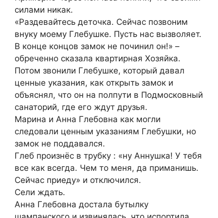
силами никак.
«Раздевайтесь деточка. Сейчас позвоним
внуку моему Глебушке. Пусть нас вызволяет.
В конце концов замок не починил он!» –
обреченно сказала квартирная Хозяйка.
Потом звонили Глебушке, который давал
ценные указания, как открыть замок и
объяснял, что он на полпути в Подмосковный
санаторий, где его ждут друзья.
Марина и Анна Глебовна как могли
следовали ценным указаниям Глебушки, но
замок не поддавался.
Глеб произнёс в трубку : «ну Аннушка! У тебя
все как всегда. Чем то меня, да приманишь.
Сейчас приеду» и отключился.
Сели ждать.
Анна Глебовна достала бутылку
шампанского и извинялась, что испортила