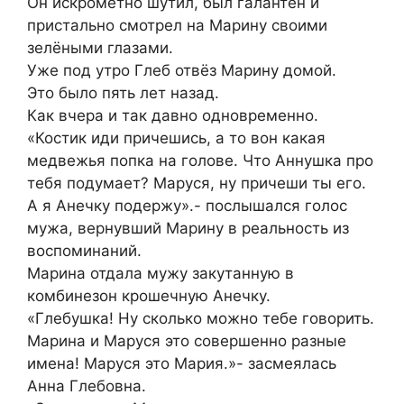
Он искрометно шутил, был галантен и
пристально смотрел на Марину своими
зелёными глазами.
Уже под утро Глеб отвёз Марину домой.
Это было пять лет назад.
Как вчера и так давно одновременно.
«Костик иди причешись, а то вон какая
медвежья попка на голове. Что Аннушка про
тебя подумает? Маруся, ну причеши ты его.
А я Анечку подержу».- послышался голос
мужа, вернувший Марину в реальность из
воспоминаний.
Марина отдала мужу закутанную в
комбинезон крошечную Анечку.
«Глебушка! Ну сколько можно тебе говорить.
Марина и Маруся это совершенно разные
имена! Маруся это Мария.»- засмеялась
Анна Глебовна.