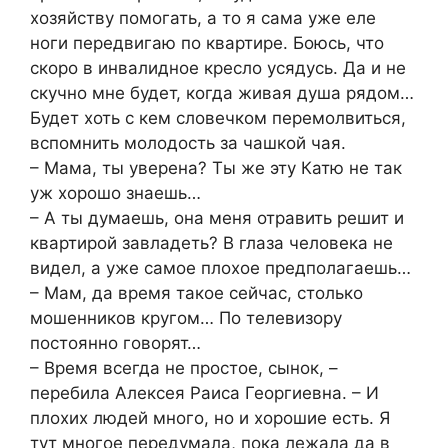
хозяйству помогать, а то я сама уже еле
ноги передвигаю по квартире. Боюсь, что
скоро в инвалидное кресло усядусь. Да и не
скучно мне будет, когда живая душа рядом…
Будет хоть с кем словечком перемолвиться,
вспомнить молодость за чашкой чая.
– Мама, ты уверена? Ты же эту Катю не так
уж хорошо знаешь…
– А ты думаешь, она меня отравить решит и
квартирой завладеть? В глаза человека не
видел, а уже самое плохое предполагаешь…
– Мам, да время такое сейчас, столько
мошенников кругом… По телевизору
постоянно говорят…
– Время всегда не простое, сынок, –
перебила Алексея Раиса Георгиевна. – И
плохих людей много, но и хорошие есть. Я
тут многое передумала, пока лежала да в