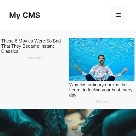
Skip
to
My CMS
Menu
content