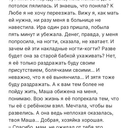
потолок пялилась. И знаешь, что поняла? К
Любе я не хочу переезжать. Вижу я, как мать
ей нужна, ни разу меня в больнице не
навестила. Ира один раз пришла, побыла
пять минут и убежала. Денег, правда, у меня
попросила, на ногти, сказала, не хватает. И
зачем ей эти накладные ногти-когти? Разве
будет она за старой бабкой ухаживать? Нет,
я её только раздражать буду своим
присутствием, болячками своими… И
неважно, что я её вынянчила… И зятя тоже
буду раздражать. А к вам тем более не
пойду жить, Маша обижена на меня,
понимаю. Всю жизнь я её попрекала тем, что
ты её с ребёнком взял. Мечтала, чтобы вы
развелись. А она ведь неплохая оказалась,
твоя Маша… Добрая, хозяйка хорошая.
– Спасибо, мам, не ожидал от тебя это