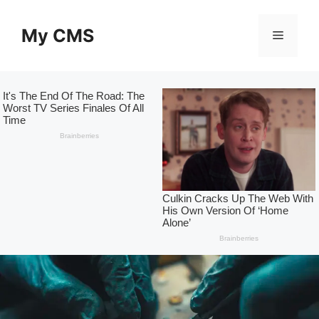
Skip
to
My CMS
Menu
content