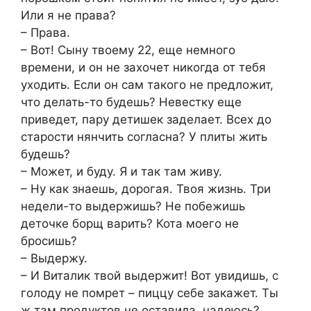
Или я не права?
– Права.
– Вот! Сыну твоему 22, еще немного
времени, и он не захочет никогда от тебя
уходить. Если он сам такого не предложит,
что делать-то будешь? Невестку еще
приведет, пару детишек заделает. Всех до
старости нянчить согласна? У плиты жить
будешь?
– Может, и буду. Я и так там живу.
– Ну как знаешь, дорогая. Твоя жизнь. Три
недели-то выдержишь? Не побежишь
деточке борщ варить? Кота моего не
бросишь?
– Выдержу.
– И Виталик твой выдержит! Вот увидишь, с
голоду не помрет – пиццу себе закажет. Ты
ж там продуктов не оставила, надеюсь?