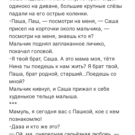
одиноко на диване, большие крупные слёзы
падали на его острые коленки.
-Паша, Паш, — посмотри на меня, — Саша
присел на корточки около мальчика, —
посмотри на меня, знаешь кто я?
Мальчик поднял заплаканное личико,
покачал головой.
-Я твой брат, Саша. А это мама моя, тётя
Нина ты поедешь к нам жить? Я брат твой,
Паша, брат родной, старший…Поедешь со
мной?
Мальчик кивнул, и Саша прижал к себе
худенькое тельце малыша.
***
Мамуль, я сегодня вас с Пашкой, кое с кем
познакомлю!
-Дааа и кто же это?
— Ой, ма, очередная серьёзная любовь, —