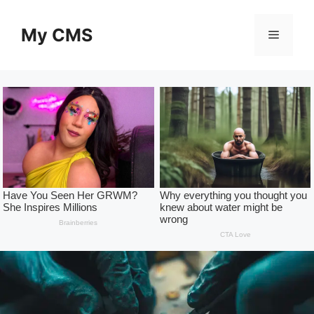
Skip
to
My CMS
Menu
content