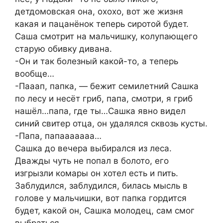
детдомовская она, охохо, вот же жизня
какая и пацанёнок теперь сиротой будет.
Саша смотрит на мальчишку, колупающего
старую обивку дивана.
-Он и так болезный какой-то, а теперь
вообще…
-Пааап, папка, — бежит семилетний Сашка
по лесу и несёт гриб, папа, смотри, я гриб
нашёл…папа, где ты…Сашка явно видел
синий свитер отца, он удалялся сквозь кусты.
-Папа, папааааааа…
Сашка до вечера выбирался из леса.
Дважды чуть не попал в болото, его
изгрызли комары он хотел есть и пить.
Заблудился, заблудился, билась мысль в
голове у мальчишки, вот папка гордится
будет, какой он, Сашка молодец, сам смог