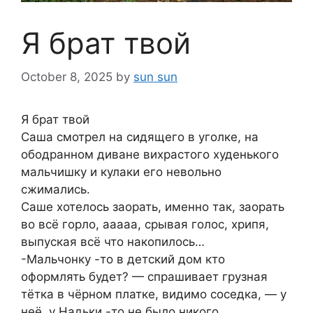
Я брат твой
October 8, 2025
by
sun sun
Я брат твой
Саша смотрел на сидящего в уголке, на
ободранном диване вихрастого худенького
мальчишку и кулаки его невольно
сжимались.
Саше хотелось заорать, именно так, заорать
во всё горло, ааааа, срывая голос, хрипя,
выпуская всё что накопилось…
-Мальчонку -то в детский дом кто
оформлять будет? — спрашивает грузная
тётка в чёрном платке, видимо соседка, — у
неё, у Надьки -то не было никого,