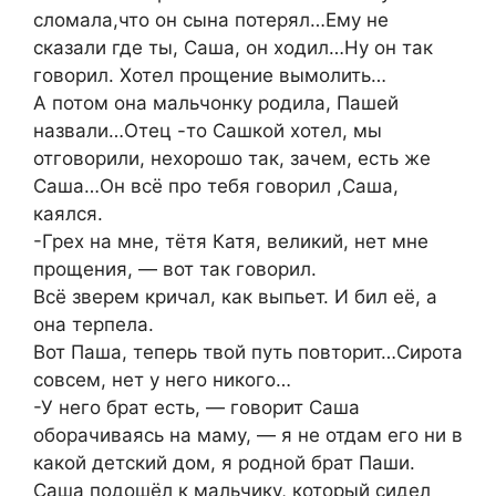
сломала,что он сына потерял…Ему не
сказали где ты, Саша, он ходил…Ну он так
говорил. Хотел прощение вымолить…
А потом она мальчонку родила, Пашей
назвали…Отец -то Сашкой хотел, мы
отговорили, нехорошо так, зачем, есть же
Саша…Он всё про тебя говорил ,Саша,
каялся.
-Грех на мне, тётя Катя, великий, нет мне
прощения, — вот так говорил.
Всё зверем кричал, как выпьет. И бил её, а
она терпела.
Вот Паша, теперь твой путь повторит…Сирота
совсем, нет у него никого…
-У него брат есть, — говорит Саша
оборачиваясь на маму, — я не отдам его ни в
какой детский дом, я родной брат Паши.
Саша подошёл к мальчику, который сидел