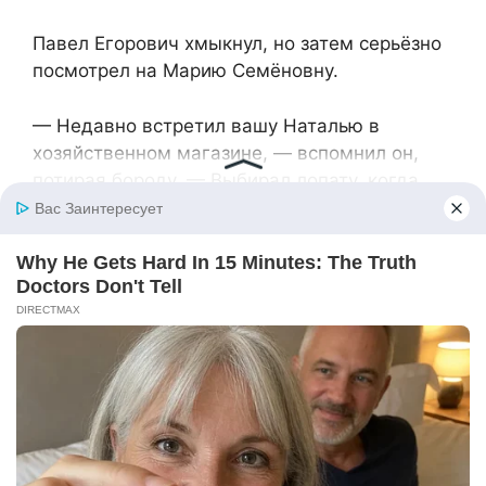
Павел Егорович хмыкнул, но затем серьёзно
посмотрел на Марию Семёновну.
— Недавно встретил вашу Наталью в
хозяйственном магазине, — вспомнил он,
потирая бороду. — Выбирал лопату, когда
услышал, как она спрашивает у продавщицы
крысиный яд. Продавщица дала ей пузырёк с
жидким ядом, а Наталья воровато
оглянулась и сунула его в сумку. Вы не
знаете, зачем он ей понадобился?
У Марии Семёновны похолодело внутри.
— Не знаю, — выдохнула она. — У меня
давно нет крыс, Барсик всех передушил.
Странно это. Вы точно не ошиблись?