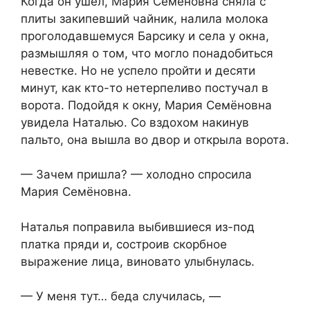
Когда он ушёл, Мария Семёновна сняла с
плиты закипевший чайник, налила молока
проголодавшемуся Барсику и села у окна,
размышляя о том, что могло понадобиться
невестке. Но не успело пройти и десяти
минут, как кто-то нетерпеливо постучал в
ворота. Подойдя к окну, Мария Семёновна
увидела Наталью. Со вздохом накинув
пальто, она вышла во двор и открыла ворота.
— Зачем пришла? — холодно спросила
Мария Семёновна.
Наталья поправила выбившиеся из-под
платка пряди и, состроив скорбное
выражение лица, виновато улыбнулась.
— У меня тут… беда случилась, —