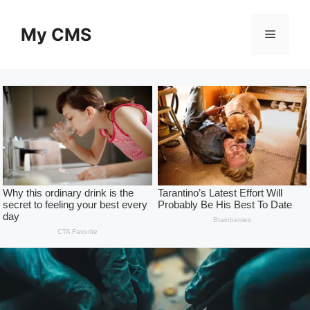
Skip
to
My CMS
Menu
content