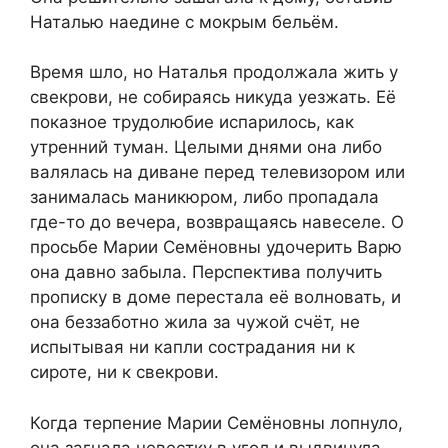
Наталью наедине с мокрым бельём.
Время шло, но Наталья продолжала жить у
свекрови, не собираясь никуда уезжать. Её
показное трудолюбие испарилось, как
утренний туман. Целыми днями она либо
валялась на диване перед телевизором или
занималась маникюром, либо пропадала
где-то до вечера, возвращаясь навеселе. О
просьбе Марии Семёновны удочерить Варю
она давно забыла. Перспектива получить
прописку в доме перестала её волновать, и
она беззаботно жила за чужой счёт, не
испытывая ни капли сострадания ни к
сироте, ни к свекрови.
Когда терпение Марии Семёновны лопнуло,
она загнала невестку в угол и выдвинула