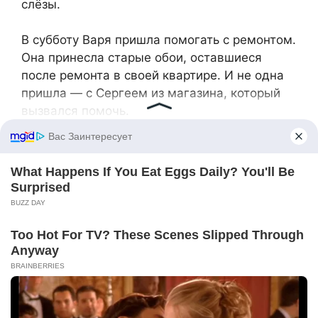
слёзы.
В субботу Варя пришла помогать с ремонтом.
Она принесла старые обои, оставшиеся
после ремонта в своей квартире. И не одна
пришла — с Сергеем из магазина, который
вызвался помочь.
— Я умею стелить полы, — заявил он,
осматривая работу. — Отец был плотником,
научил.
Сергей оказался немногословным, но
трудолюбивым. Пока Михалыч с сыном
Костей заканчивали работу над трубами,
Варя и Сергей занялись полом и стенами. К
вечеру комната преобразилась: от сырости и
плесени не осталось следа, на полу лежал