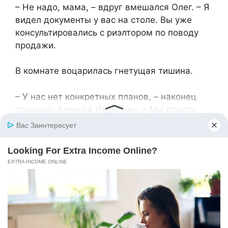
– Не надо, мама, – вдруг вмешался Олег. – Я
видел документы у вас на столе. Вы уже
консультировались с риэлтором по поводу
продажи.
В комнате воцарилась гнетущая тишина.
– У нас нет конкретных планов, – наконец
произнёс Алексей Иванович. – Мы просто
изучаем варианты.
– Изучаете варианты продажи квартиры,
которую я выплачиваю, – холодно отметила
Валентина. – И в которой мы с Денисом
живём.
– Но официально она наша, – резко бросила
Нина Петровна. – И мы имеем полное право