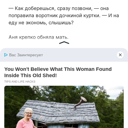
— Как доберешься, сразу позвони, — она
поправила воротник дочкиной куртки. — И на
еду не экономь, слышишь?
Аня крепко обняла мать.
Автобус увозил её в новую жизнь — с
учебой, профессией, планами на будущее. Но
корни остались здесь, в этой земле, в
материнских руках, в звонком смехе сестер.
Ирина стояла, провожая взглядом автобус,
пока он не скрылся за поворотом. Лиза
прижалась к ней, обхватив за талию:
— Прорвемся, мам.