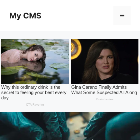
Skip
to
My CMS
Menu
content