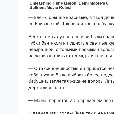
— Елены обычно красивые, а твоя дочь
её Елизаветой. Так звали твою бабушк
В детском саду все девочки были очар
губки бантиком и пушистые светлые ку
невзрачной, с тонкими прямыми волос
электризовались от одежды и торчали 
— С такой внешностью ей придётся нел
тебе: нужно было выбрать более подх
бабушка, заплетая жидкие волосы Лизы
держались банты.
— Мама, перестань! Со временем всё 
К двенадцати годам Лиза так и не изме