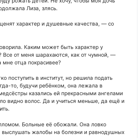
 буду рожать детей. Не хочу, чтобы моя дочь
одолжала Лиза, злясь.
ценят характер и душевные качества, — со
говорила. Каким может быть характер у
? Все от меня шарахаются, как от чумной, —
а мне отца покрасивее?
ко поступить в институт, но решила подать
да-то, будучи ребёнком, она лежала в
 медсёстры казались ей прекрасными ангелами
ло видно волос. Да и учиться меньше, да ещё и
ить.
пломом. Больные её обожали. Она ловко
я выслушать жалобы на болезни и равнодушных