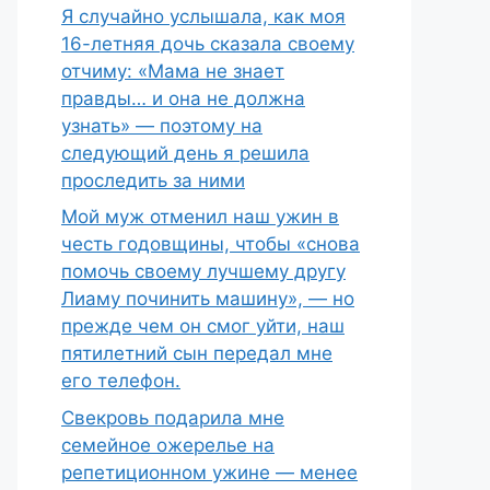
Я случайно услышала, как моя
16-летняя дочь сказала своему
отчиму: «Мама не знает
правды… и она не должна
узнать» — поэтому на
следующий день я решила
проследить за ними
Мой муж отменил наш ужин в
честь годовщины, чтобы «снова
помочь своему лучшему другу
Лиаму починить машину», — но
прежде чем он смог уйти, наш
пятилетний сын передал мне
его телефон.
Свекровь подарила мне
семейное ожерелье на
репетиционном ужине — менее