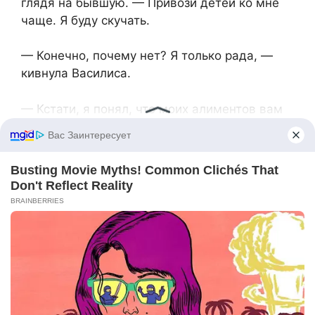
глядя на бывшую. — Привози детей ко мне
чаще. Я буду скучать.
— Конечно, почему нет? Я только рада, —
кивнула Василиса.
— Кстати, я понял, что моих алиментов вам
явно не хватает. Буду давать дополнительно.
Подработку снова возьму, — добавил он
после паузы.
— О, Юрий, ты действительно растёшь! —
искренне улыбнулась она. — Не ожидала, что
ты сможешь так измениться. Но насчёт
воссоединения… Пока рано. Хотя, кто знает,
через некоторое время, возможно…
Юрий проводил её взглядом, когда она ушла