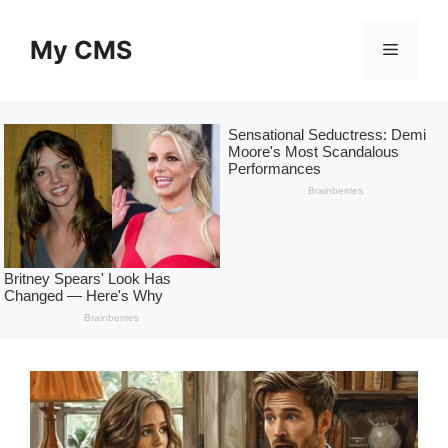
Skip
to
My CMS
Menu
content