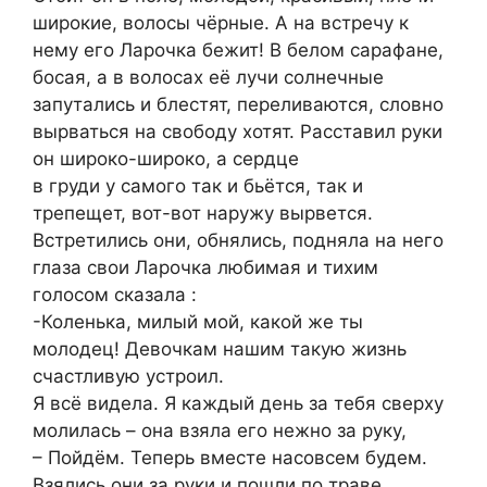
широкие, волосы чёрные. А на встречу к
нему его Ларочка бежит! В белом сарафане,
босая, а в волосах её лучи солнечные
запутались и блестят, переливаются, словно
вырваться на свободу хотят. Расставил руки
он широко-широко, а сердце
в груди у самого так и бьётся, так и
трепещет, вот-вот наружу вырвется.
Встретились они, обнялись, подняла на него
глаза свои Ларочка любимая и тихим
голосом сказала :
-Коленька, милый мой, какой же ты
молодец! Девочкам нашим такую жизнь
счастливую устроил.
Я всё видела. Я каждый день за тебя сверху
молилась – она взяла его нежно за руку,
– Пойдём. Теперь вместе насовсем будем.
Взялись они за руки и пошли по траве