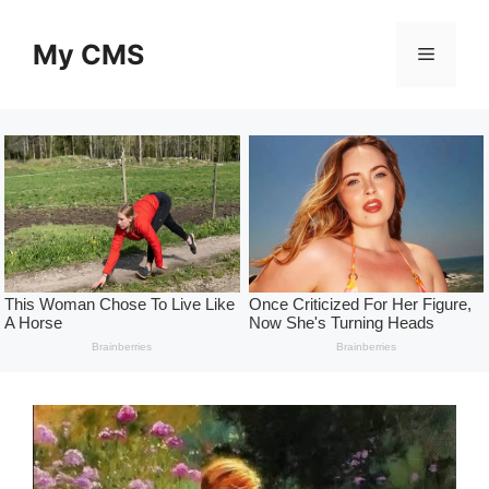
Skip
to
My CMS
Menu
content