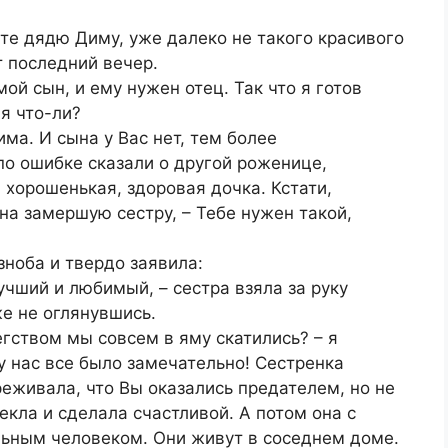
сте дядю Диму, уже далеко не такого красивого
т последний вечер.
 мой сын, и ему нужен отец. Так что я готов
ая что-ли?
има. И сына у Вас нет, тем более
по ошибке сказали о другой роженице,
 хорошенькая, здоровая дочка. Кстати,
 на замершую сестру, – Тебе нужен такой,
зноба и твердо заявила:
учший и любимый, – сестра взяла за руку
же не оглянувшись.
гством мы совсем в яму скатились? – я
 у нас все было замечательно! Сестренка
реживала, что Вы оказались предателем, но не
екла и сделала счастливой. А потом она с
ьным человеком. Они живут в соседнем доме.