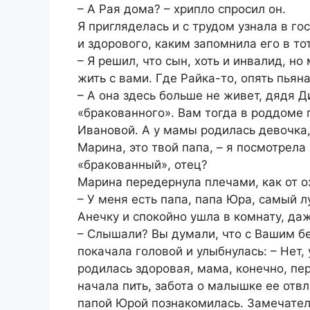
– А Рая дома? – хрипло спросил он.
Я пригляделась и с трудом узнала в го
и здорового, каким запомнила его в то
– Я решил, что сын, хоть и инвалид, но
жить с вами. Где Райка-то, опять пьян
– А она здесь больше не живет, дядя Д
«бракованного». Вам тогда в роддоме 
Ивановой. А у мамы родилась девочка,
Марина, это твой папа, – я посмотрела
«бракованный», отец?
Марина передернула плечами, как от о
– У меня есть папа, папа Юра, самый л
Анечку и спокойно ушла в комнату, да
– Слышали? Вы думали, что с Вашим бе
покачала головой и улыбнулась: – Нет,
родилась здоровая, мама, конечно, пе
начала пить, забота о малышке ее отвл
папой Юрой познакомилась. Замечател