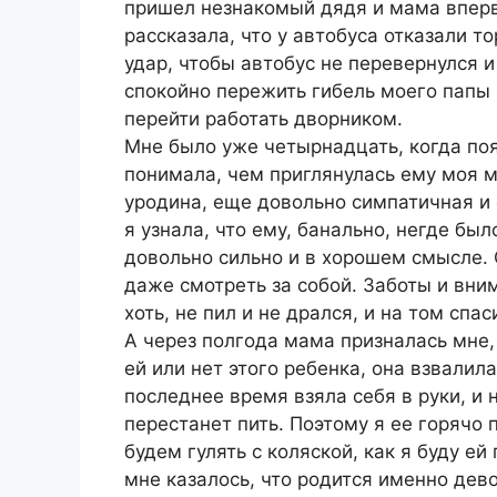
пришел незнакомый дядя и мама вперв
рассказала, что у автобуса отказали т
удар, чтобы автобус не перевернулся 
спокойно пережить гибель моего папы и
перейти работать дворником.
Мне было уже четырнадцать, когда по
понимала, чем приглянулась ему моя м
уродина, еще довольно симпатичная и 
я узнала, что ему, банально, негде бы
довольно сильно и в хорошем смысле. О
даже смотреть за собой. Заботы и вни
хоть, не пил и не дрался, и на том спас
А через полгода мама призналась мне,
ей или нет этого ребенка, она взвалила
последнее время взяла себя в руки, и
перестанет пить. Поэтому я ее горячо
будем гулять с коляской, как я буду ей
мне казалось, что родится именно дев