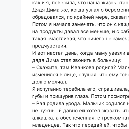
как и я, поверила, что наша жизнь ста
Дядя Дима же, когда узнал о беременн
обрадовался, по крайней мере, сказал ч
Потом я начала замечать, что он с ка
на продукты давал все меньше, и с ра
такая счастливая, что ничего не замеч
предчувствия.
И вот настал день, когда маму увезли 
дядя Дима стал звонить в больницу:
– Скажите, там Иванкова родила? Мальч
изменился в лице, слушая, что ему го
долго молчал.
Я испуганно теребила его, спрашивала,
губы и прищурив глаза. Потом посмотре
– Рая родила урода. Мальчик родился
не нужны. Я давно ей хотел сказать, ч
алкашка, а обеспеченная, с трехкомна
младенцев. Так что передай ей, чтобы