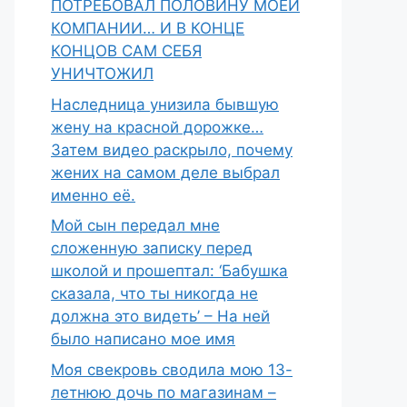
ПОТРЕБОВАЛ ПОЛОВИНУ МОЕЙ
КОМПАНИИ… И В КОНЦЕ
КОНЦОВ САМ СЕБЯ
УНИЧТОЖИЛ
Наследница унизила бывшую
жену на красной дорожке…
Затем видео раскрыло, почему
жених на самом деле выбрал
именно её.
Мой сын передал мне
сложенную записку перед
школой и прошептал: ‘Бабушка
сказала, что ты никогда не
должна это видеть’ – На ней
было написано мое имя
Моя свекровь сводила мою 13-
летнюю дочь по магазинам –