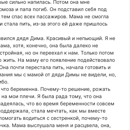
ые сильно напилась. Потом она мне
ормоза и папа погиб. Он подставил себя под
и тем спас всех пассажиров. Мама не смогла
 стала пить, из-за этого ей даже пришлось
явился дядя Дима. Красивый и непьющий. Я не
ама, хотя, конечно, она была далеко не
стройная, но он переехал к нам. Только потом
ло жить. На маму его появление подействовало
на почти перестала пить, начала готовить и
мания мы с мамой от дяди Димы не видели, но,
ибо.
 что беременна. Почему-то решение, рожать
 на мои плечи. Я была рада тому, что она
 надеялась, что во время беременности совсем
 поддержала, стала мечтать, как мы вместе
 помогать водиться с сестренкой, почему-то
очка. Мама выслушала меня и расцвела, она,