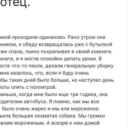
отец.
мамой проходили одинаково. Рано утром она
рником, к обеду возвращалась уже с бутылкой
уже спала, пьяно похрапывая в своей комнате.
мнате, и я могла спокойно делать уроки. В
есте что-то пекли, делали генеральную уборку
мне казалось, что, если я буду очень
обы таких дней было больше, но наступал день
оты опять с поллитрой.
раньше, когда мне было еще три годика, она
водителем автобуса. Я помню, как мы все
м, было очень жарко и мы ели мороженое.
съела большая лохматая собака. Мы громко
 своим мороженым. А вскоре к нам домой