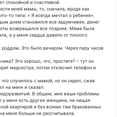
нет спокойной и счастливой.
ости моей мамы, то, сначала, вроде как
то-то типа: « Я всегда мечтал о ребенке».
ждым днем становился все задумчивее, денег
боты возвращался все позднее. Мама была
ала, а у меня сердце давило от плохого
в роддом. Это было вечером. Через пару часов
ика? Это хорошо, что, простите? – тут он
ворит медсестра, потом отключил телефон и
 что случилось с мамой, но он сидел, сжав
л на меня и сказал:
 недоразвитый. В общем, мне ваши проблемы
то у меня есть другая женщина, не нищая
тной квартирой и без всяких там бракованных
 на меня больше не рассчитывала.