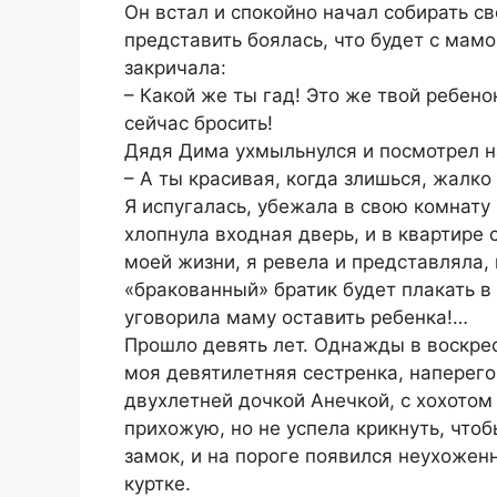
Он встал и спокойно начал собирать св
представить боялась, что будет с мамо
закричала:
– Какой же ты гад! Это же твой ребено
сейчас бросить!
Дядя Дима ухмыльнулся и посмотрел н
– А ты красивая, когда злишься, жалко
Я испугалась, убежала в свою комнату 
хлопнула входная дверь, и в квартире 
моей жизни, я ревела и представляла, 
«бракованный» братик будет плакать в 
уговорила маму оставить ребенка!…
Прошло девять лет. Однажды в воскрес
моя девятилетняя сестренка, наперего
двухлетней дочкой Анечкой, с хохотом
прихожую, но не успела крикнуть, чтоб
замок, и на пороге появился неухоже
куртке.