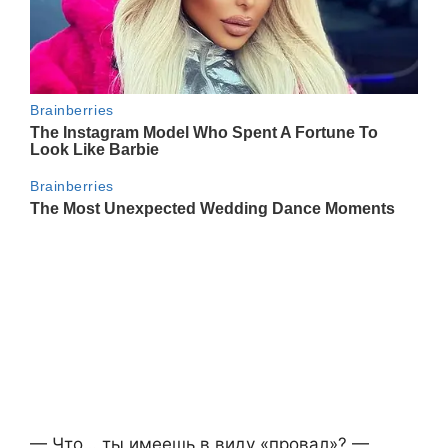
— Что… ты имеешь в виду «провал»? —