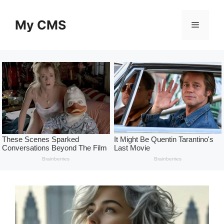
Skip
to
My CMS
Menu
content