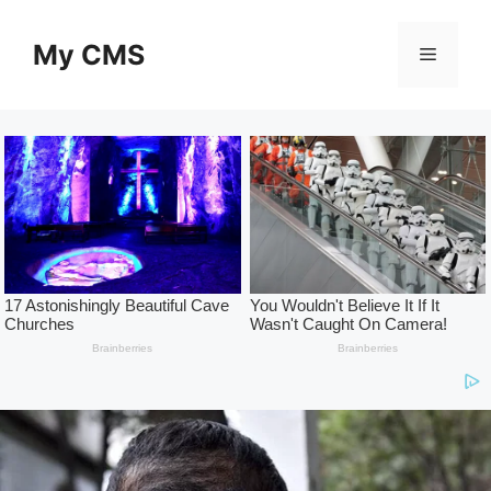
Skip
to
My CMS
Menu
content