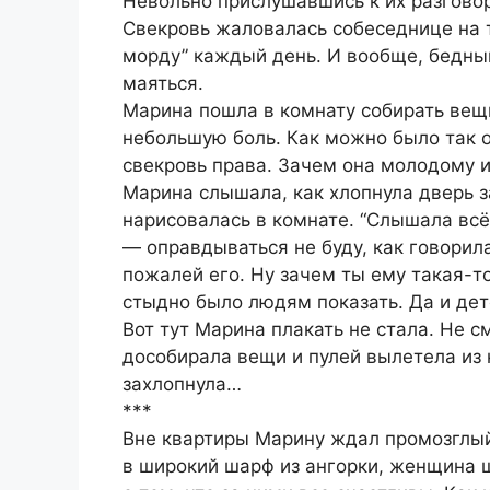
Невольно прислушавшись к их разговор
Свекровь жаловалась собеседнице на то
морду” каждый день. И вообще, бедный
маяться.
Марина пошла в комнату собирать вещ
небольшую боль. Как можно было так о
свекровь права. Зачем она молодому 
Марина слышала, как хлопнула дверь з
нарисовалась в комнате. “Слышала всё
— оправдываться не буду, как говорила
пожалей его. Ну зачем ты ему такая-т
стыдно было людям показать. Да и дете
Вот тут Марина плакать не стала. Не с
дособирала вещи и пулей вылетела из 
захлопнула…
***
Вне квартиры Марину ждал промозглый
в широкий шарф из ангорки, женщина 