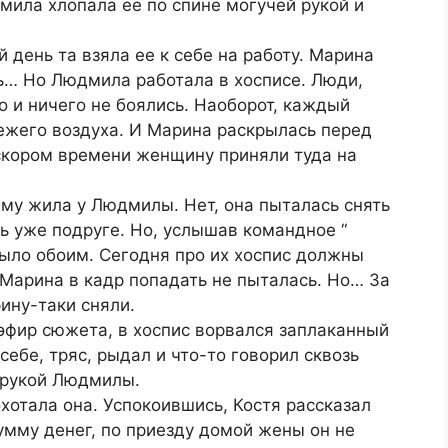
дмила хлопала ее по спине могучей рукой и
 день та взяла ее к себе на работу. Марина
ть… Но Людмила работала в хосписе. Люди,
о и ничего не боялись. Наоборот, каждый
ежего воздуха. И Марина раскрылась перед
 скором времени женщину приняли туда на
му жила у Людмилы. Нет, она пыталась снять
рь уже подруге. Но, услышав командное “
 было обоим. Сегодня про их хоспис должны
 Марина в кадр попадать не пыталась. Но… За
ину-таки сняли.
эфир сюжета, в хоспис ворвался заплаканный
себе, тряс, рыдал и что-то говорил сквозь
 рукой Людмилы.
хотала она. Успокоившись, Костя рассказал
сумму денег, по приезду домой жены он не