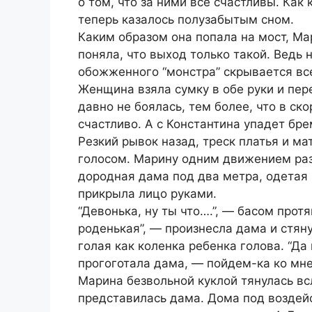
о том, что за ними все счастливы. Как 
теперь казалось полузабытым сном.
Каким образом она попала на мост, Ма
поняла, что выход только такой. Ведь 
обожженного “монстра” скрывается все
Женщина взяла сумку в обе руки и пер
давно не боялась, тем более, что в ск
счастливо. А с Константина упадет бре
Резкий рывок назад, треск платья и м
голосом. Марину одним движением разв
дородная дама под два метра, одетая
прикрыла лицо руками.
“Девонька, ну ты что….”, — басом прот
роденькая”, — произнесла дама и стяну
голая как коленка ребенка голова. “Да
прогоготала дама, — пойдем-ка ко мне 
Марина безвольной куклой тянулась вс
представилась дама. Дома под воздей