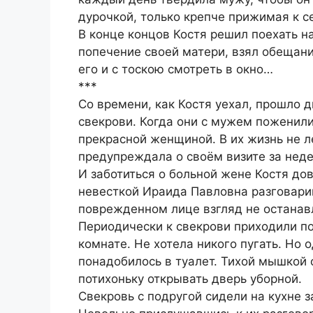
дурочкой, только крепче прижимая к с
В конце концов Костя решил поехать на
попечение своей матери, взял обещани
его и с тоскою смотреть в окно…
***
Со времени, как Костя уехал, прошло 
свекрови. Когда они с мужем поженили
прекрасной женщиной. В их жизнь не ле
предупреждала о своём визите за нед
И заботиться о больной жене Костя дов
невесткой Ираида Павловна разговари
поврежденном лице взгляд не останав
Периодически к свекрови приходили по
комнате. Не хотела никого пугать. Но
понадобилось в туалет. Тихой мышкой
потихоньку открывать дверь уборной.
Свекровь с подругой сидели на кухне з