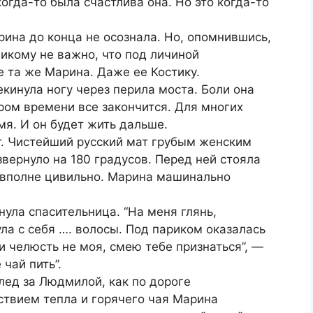
когда-то была счастлива она. Но это когда-то
рина до конца не осознала. Но, опомнившись,
никому не важно, что под личиной
 та же Марина. Даже ее Костику.
екинула ногу через перила моста. Боли она
ором времени все закончится. Для многих
мя. И он будет жить дальше.
ат. Чистейший русский мат грубым женским
ернуло на 180 градусов. Перед ней стояла
 вполне цивильно. Марина машинально
янула спасительница. “На меня глянь,
ла с себя …. волосы. Под париком оказалась
 и челюсть не моя, смею тебе признаться”, —
чай пить”.
лед за Людмилой, как по дороге
ствием тепла и горячего чая Марина