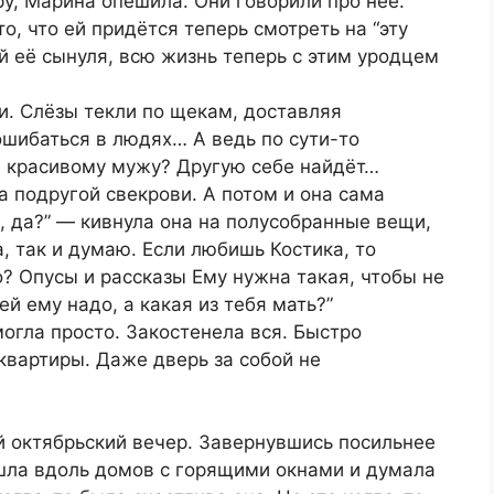
у, Марина опешила. Они говорили про неё.
, что ей придётся теперь смотреть на “эту
 её сынуля, всю жизнь теперь с этим уродцем
и. Слёзы текли по щекам, доставляя
шибаться в людях… А ведь по сути-то
и красивому мужу? Другую себе найдёт…
а подругой свекрови. А потом и она сама
, да?” — кивнула она на полусобранные вещи,
, так и думаю. Если любишь Костика, то
о? Опусы и рассказы Ему нужна такая, чтобы не
й ему надо, а какая из тебя мать?”
могла просто. Закостенела вся. Быстро
квартиры. Даже дверь за собой не
 октябрьский вечер. Завернувшись посильнее
шла вдоль домов с горящими окнами и думала