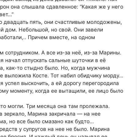
орон она слышала сдавленное: “Какая же у него
вет…”
по двадцать пять, они счастливые молодожены,
й дом. Небольшой, но свой. Они завели
работали,.. Причем вместе, на одном
 сотрудником. А все из-за неё, из-за Марины.
ня начал отпускать сальные шуточки в её
а, как-то стыдно было. Но, когда мужчина
се выложила Косте. Тот набил обидчику морду…
тя успел выскочить, а ей дорогу перегородила
тому моменту, когда ее вытащили, ее лицо было
что могли. Три месяца она там пролежала.
 в зеркало, Марина закричала — на нее
ма, но все было смазано как будто…
редств у супругов на нее не было. Марина
ее бросил. И каждый день он называл ее