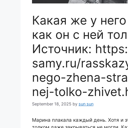
Какая же у нег
как он с ней то
Источник: https:
samy.ru/rasskaz
nego-zhena-stra
nej-tolko-zhivet.
September 18, 2025
by
sun sun
Марина плакала каждый день. Хотя и э
толком даже закрываться не могли. К