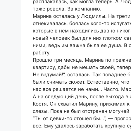
расплакалась, как могла теперь. А Лю
тоже ревела. За компанию.
Марина осталась у Людмилы. На третий
отнекивалась, боялась кого-то испуга
которые в нем находились давно никог
новый человек был для них глотком св
ними, ведь им важна была ее душа. В
работу.
Прошло три месяца. Марина по прежне
квартиру, дабы не мешать своей, тепе
Не вздумай!”, осталась. Так поваднее
были снимать сюжет. Естественно, что
нас все решается не нами… Часто. Мар
А на следующий день, после выхода в 
Костя. Он схватил Марину, прижимал к 
слезы. Пока не был отстранен могучей
“Ты от девки-то отошел бы…”, — прогро
все. Ему удалось заработать крупную 