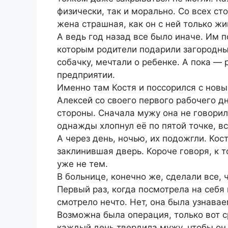
физически, так и морально. Со всех ст
жена страшная, как он с ней только жи
А ведь год назад все было иначе. Им 
которым родители подарили загородны
собачку, мечтали о ребенке. А пока — 
предприятии.
Именно там Костя и поссорился с новым
Алексей со своего первого рабочего д
стороны. Сначала мужу она не говорил
однажды хлопнул её по пятой точке, в
А через день, ночью, их подожгли. Кос
заклинившая дверь. Короче говоря, к 
уже не тем.
В больнице, конечно же, сделали все, 
Первый раз, когда посмотрела на себя
смотрело нечто. Нет, она была узнавае
Возможна была операция, только вот с
каждый день твердила мужу, чтобы он 