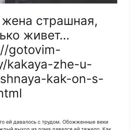
о жена страшная,
лько живет…
//gotovim-
y/kakaya-zhe-u-
shnaya-kak-on-s-
html
то ей давалось с трудом. Обожженные веки
аждый выход из дома давался ей тяжело. Как